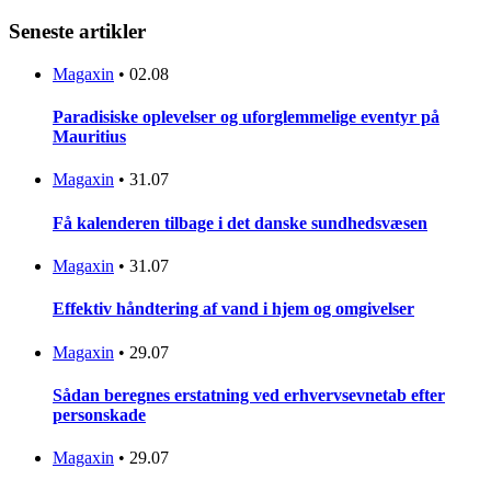
Seneste artikler
Magaxin
•
02.08
Paradisiske oplevelser og uforglemmelige eventyr på
Mauritius
Magaxin
•
31.07
Få kalenderen tilbage i det danske sundhedsvæsen
Magaxin
•
31.07
Effektiv håndtering af vand i hjem og omgivelser
Magaxin
•
29.07
Sådan beregnes erstatning ved erhvervsevnetab efter
personskade
Magaxin
•
29.07