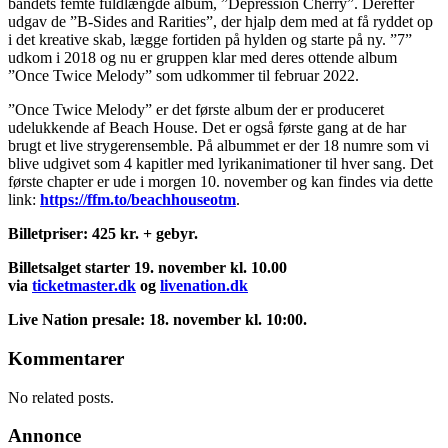
bandets femte fuldlængde album, ”Depression Cherry”. Derefter
udgav de ”B-Sides and Rarities”, der hjalp dem med at få ryddet op
i det kreative skab, lægge fortiden på hylden og starte på ny. ”7”
udkom i 2018 og nu er gruppen klar med deres ottende album
”Once Twice Melody” som udkommer til februar 2022.
”Once Twice Melody” er det første album der er produceret
udelukkende af Beach House. Det er også første gang at de har
brugt et live strygerensemble. På albummet er der 18 numre som vi
blive udgivet som 4 kapitler med lyrikanimationer til hver sang. Det
første chapter er ude i morgen 10. november og kan findes via dette
link:
https://ffm.to/beachhouseotm
.
Billetpriser: 425 kr. + gebyr.
Billetsalget starter 19. november kl. 10.00
via
ticketmaster.dk
og
livenation.dk
Live Nation presale: 18. november kl. 10:00.
Kommentarer
No related posts.
Annonce