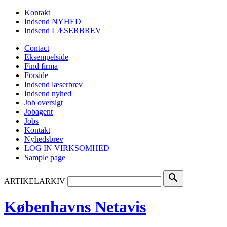
Kontakt
Indsend NYHED
Indsend LÆSERBREV
Contact
Eksempelside
Find firma
Forside
Indsend læserbrev
Indsend nyhed
Job oversigt
Jobagent
Jobs
Kontakt
Nyhedsbrev
LOG IN VIRKSOMHED
Sample page
search
ARTIKELARKIV
Københavns Netavis