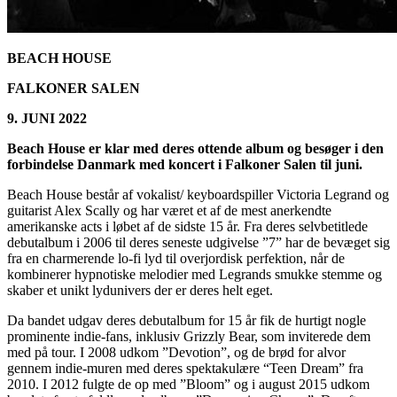
BEACH HOUSE
FALKONER SALEN
9. JUNI 2022
Beach House er klar med deres ottende album og besøger i den
forbindelse Danmark med koncert i Falkoner Salen til juni.
Beach House består af vokalist/ keyboardspiller Victoria Legrand og
guitarist Alex Scally og har været et af de mest anerkendte
amerikanske acts i løbet af de sidste 15 år. Fra deres selvbetitlede
debutalbum i 2006 til deres seneste udgivelse ”7” har de bevæget sig
fra en charmerende lo-fi lyd til overjordisk perfektion, når de
kombinerer hypnotiske melodier med Legrands smukke stemme og
skaber et unikt lydunivers der er deres helt eget.
Da bandet udgav deres debutalbum for 15 år fik de hurtigt nogle
prominente indie-fans, inklusiv Grizzly Bear, som inviterede dem
med på tour. I 2008 udkom ”Devotion”, og de brød for alvor
gennem indie-muren med deres spektakulære “Teen Dream” fra
2010. I 2012 fulgte de op med ”Bloom” og i august 2015 udkom