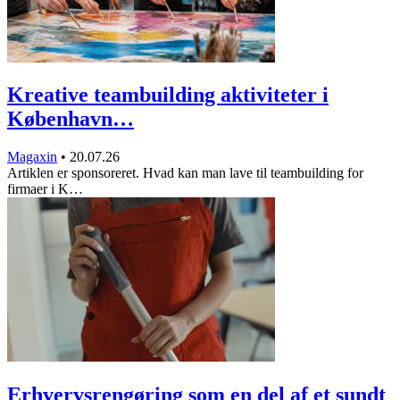
Kreative teambuilding aktiviteter i
København…
Magaxin
•
20.07.26
Artiklen er sponsoreret. Hvad kan man lave til teambuilding for
firmaer i K…
Erhvervsrengøring som en del af et sundt