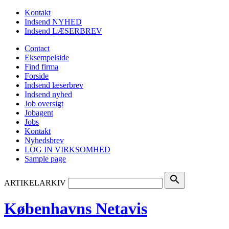
Kontakt
Indsend NYHED
Indsend LÆSERBREV
Contact
Eksempelside
Find firma
Forside
Indsend læserbrev
Indsend nyhed
Job oversigt
Jobagent
Jobs
Kontakt
Nyhedsbrev
LOG IN VIRKSOMHED
Sample page
search
ARTIKELARKIV
Københavns Netavis