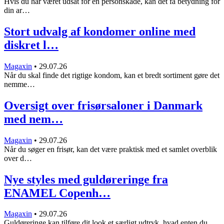
Hvis du har været udsat for en personskade, kan det få betydning for
din ar…
Stort udvalg af kondomer online med
diskret l…
Magaxin
•
29.07.26
Når du skal finde det rigtige kondom, kan et bredt sortiment gøre det
nemme…
Oversigt over frisørsaloner i Danmark
med nem…
Magaxin
•
29.07.26
Når du søger en frisør, kan det være praktisk med et samlet overblik
over d…
Nye styles med guldøreringe fra
ENAMEL Copenh…
Magaxin
•
29.07.26
Guldøreringe kan tilføre dit look et særligt udtryk, hvad enten du