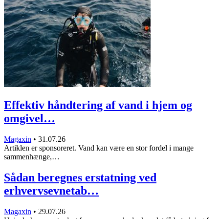
Effektiv håndtering af vand i hjem og
omgivel…
Magaxin
•
31.07.26
Artiklen er sponsoreret. Vand kan være en stor fordel i mange
sammenhænge,…
Sådan beregnes erstatning ved
erhvervsevnetab…
Magaxin
•
29.07.26