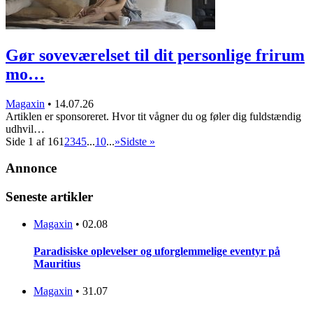
Gør soveværelset til dit personlige frirum
mo…
Magaxin
•
14.07.26
Artiklen er sponsoreret. Hvor tit vågner du og føler dig fuldstændig
udhvil…
Side 1 af 16
1
2
3
4
5
...
10
...
»
Sidste »
Annonce
Seneste artikler
Magaxin
•
02.08
Paradisiske oplevelser og uforglemmelige eventyr på
Mauritius
Magaxin
•
31.07