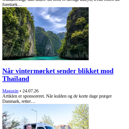
foretræk…
Når vintermørket sender blikket mod
Thailand
Magaxin
•
24.07.26
Artiklen er sponsoreret. Når kulden og de korte dage præger
Danmark, retter…