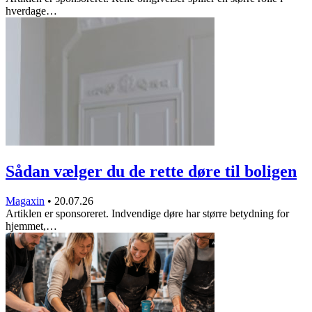
hverdage…
Sådan vælger du de rette døre til boligen
Magaxin
•
20.07.26
Artiklen er sponsoreret. Indvendige døre har større betydning for
hjemmet,…