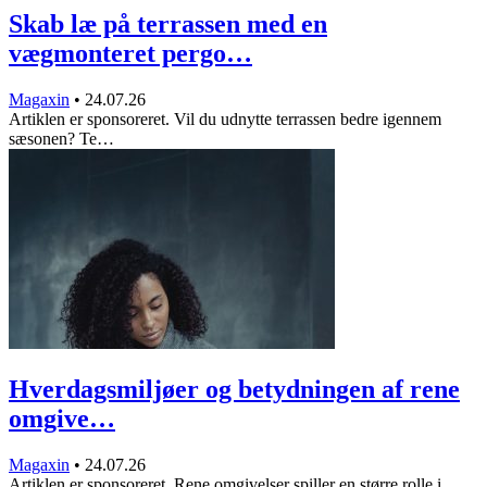
Skab læ på terrassen med en
vægmonteret pergo…
Magaxin
•
24.07.26
Artiklen er sponsoreret. Vil du udnytte terrassen bedre igennem
sæsonen? Te…
Hverdagsmiljøer og betydningen af rene
omgive…
Magaxin
•
24.07.26
Artiklen er sponsoreret. Rene omgivelser spiller en større rolle i