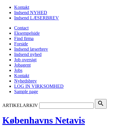
Kontakt
Indsend NYHED
Indsend LÆSERBREV
Contact
Eksempelside
Find firma
Forside
Indsend læserbrev
Indsend nyhed
Job oversigt
Jobagent
Jobs
Kontakt
Nyhedsbrev
LOG IN VIRKSOMHED
Sample page
search
ARTIKELARKIV
Københavns Netavis