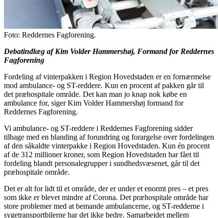
Foto: Reddernes Fagforening.
Debatindlæg af Kim Volder Hammershøj, Formand for Reddernes
Fagforening
Fordeling af vinterpakken i Region Hovedstaden er en fornærmelse
mod ambulance- og ST-reddere. Kun en procent af pakken går til
det præhospitale område. Det kan man jo knap nok købe en
ambulance for, siger Kim Volder Hammershøj formand for
Reddernes Fagforening.
Vi ambulance- og ST-reddere i Reddernes Fagforening sidder
tilbage med en blanding af forundring og forargelse over fordelingen
af den såkaldte vinterpakke i Region Hovedstaden. Kun én procent
af de 312 millioner kroner, som Region Hovedstaden har fået til
fordeling blandt personalegrupper i sundhedsvæsenet, går til det
præhospitale område.
Det er alt for lidt til et område, der er under et enormt pres – et pres
som ikke er blevet mindre af Corona. Det præhospitale område har
store problemer med at bemande ambulancerne, og ST-redderne i
sygetransportbilerne har det ikke bedre. Samarbejdet mellem