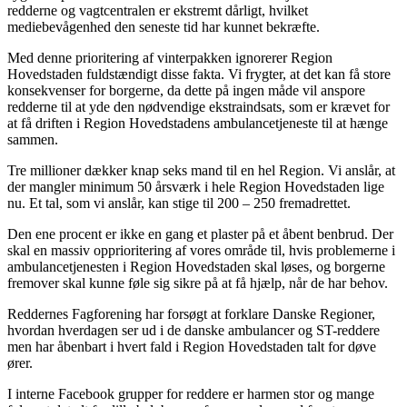
redderne og vagtcentralen er ekstremt dårligt, hvilket
mediebevågenhed den seneste tid har kunnet bekræfte.
Med denne prioritering af vinterpakken ignorerer Region
Hovedstaden fuldstændigt disse fakta. Vi frygter, at det kan få store
konsekvenser for borgerne, da dette på ingen måde vil anspore
redderne til at yde den nødvendige ekstraindsats, som er krævet for
at få driften i Region Hovedstadens ambulancetjeneste til at hænge
sammen.
Tre millioner dækker knap seks mand til en hel Region. Vi anslår, at
der mangler minimum 50 årsværk i hele Region Hovedstaden lige
nu. Et tal, som vi anslår, kan stige til 200 – 250 fremadrettet.
Den ene procent er ikke en gang et plaster på et åbent benbrud. Der
skal en massiv opprioritering af vores område til, hvis problemerne i
ambulancetjenesten i Region Hovedstaden skal løses, og borgerne
fremover skal kunne føle sig sikre på at få hjælp, når de har behov.
Reddernes Fagforening har forsøgt at forklare Danske Regioner,
hvordan hverdagen ser ud i de danske ambulancer og ST-reddere
men har åbenbart i hvert fald i Region Hovedstaden talt for døve
ører.
I interne Facebook grupper for reddere er harmen stor og mange