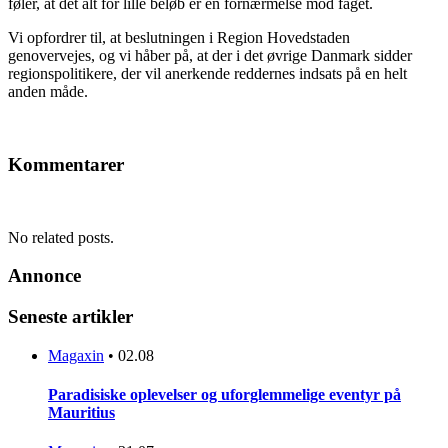
føler, at det alt for lille beløb er en fornærmelse mod faget.
Vi opfordrer til, at beslutningen i Region Hovedstaden
genovervejes, og vi håber på, at der i det øvrige Danmark sidder
regionspolitikere, der vil anerkende reddernes indsats på en helt
anden måde.
Kommentarer
No related posts.
Annonce
Seneste artikler
Magaxin
•
02.08
Paradisiske oplevelser og uforglemmelige eventyr på
Mauritius