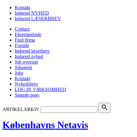
Kontakt
Indsend NYHED
Indsend LÆSERBREV
Contact
Eksempelside
Find firma
Forside
Indsend læserbrev
Indsend nyhed
Job oversigt
Jobagent
Jobs
Kontakt
Nyhedsbrev
LOG IN VIRKSOMHED
Sample page
search
ARTIKELARKIV
Københavns Netavis