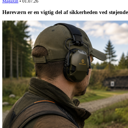
Magaxin
•
01.07.26
Høreværn er en vigtig del af sikkerheden ved støjende 