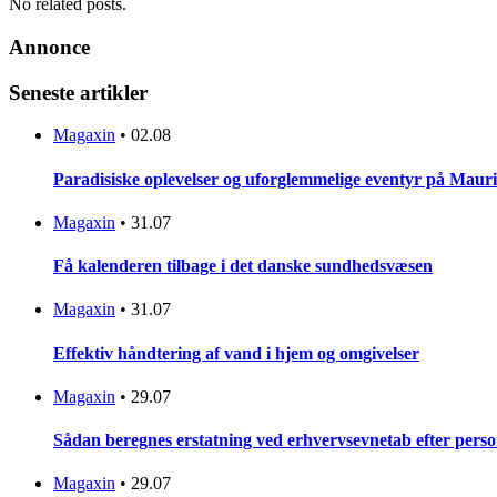
No related posts.
Annonce
Seneste artikler
Magaxin
•
02.08
Paradisiske oplevelser og uforglemmelige eventyr på Mauri
Magaxin
•
31.07
Få kalenderen tilbage i det danske sundhedsvæsen
Magaxin
•
31.07
Effektiv håndtering af vand i hjem og omgivelser
Magaxin
•
29.07
Sådan beregnes erstatning ved erhvervsevnetab efter pers
Magaxin
•
29.07