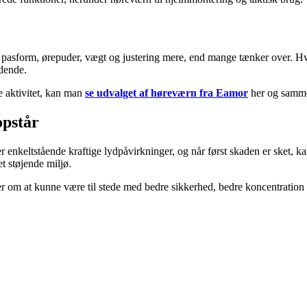
 pasform, ørepuder, vægt og justering mere, end mange tænker over. Hvis 
ddende.
de aktivitet, kan man
se udvalget af høreværn fra Eamor
her og sammen
opstår
r enkeltstående kraftige lydpåvirkninger, og når først skaden er sket, k
t støjende miljø.
r om at kunne være til stede med bedre sikkerhed, bedre koncentration