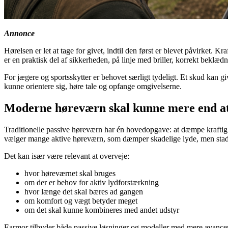
Annonce
Hørelsen er let at tage for givet, indtil den først er blevet påvirket.
er en praktisk del af sikkerheden, på linje med briller, korrekt beklæd
For jægere og sportsskytter er behovet særligt tydeligt. Et skud kan gi
kunne orientere sig, høre tale og opfange omgivelserne.
Moderne høreværn skal kunne mere end a
Traditionelle passive høreværn har én hovedopgave: at dæmpe kraftig 
vælger mange aktive høreværn, som dæmper skadelige lyde, men stadig 
Det kan især være relevant at overveje:
hvor høreværnet skal bruges
om der er behov for aktiv lydforstærkning
hvor længe det skal bæres ad gangen
om komfort og vægt betyder meget
om det skal kunne kombineres med andet udstyr
Earmor tilbyder både passive løsninger og modeller med mere avancer