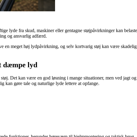
 Kraftige lyde fra skud, maskiner eller gentagne støjpåvirkninger kan bela
ning og ansvarlig adfærd.
ve en meget høj lydpåvirkning, og selv kortvarig støj kan være skadelig, 
t dæmpe lyd
støj. Det kan være en god løsning i mange situationer, men ved jagt o
kan gøre tale og naturlige lyde lettere at opfange.
ede funktioner, herunder høreværn til hjelmmontering og taktisk brug.