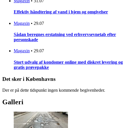
Magaxin
•
31.07
Effektiv håndtering af vand i hjem og omgivelser
Magaxin
•
29.07
Sådan beregnes erstatning ved erhvervsevnetab efter
personskade
Magaxin
•
29.07
Stort udvalg af kondomer online med diskret levering og
gratis prøvepakke
Det sker i Københavns
Der er på dette tidspunkt ingen kommende begivenheder.
Galleri