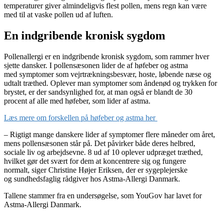
temperaturer giver almindeligvis flest pollen, mens regn kan være
med til at vaske pollen ud af luften.
En indgribende kronisk sygdom
Pollenallergi er en indgribende kronisk sygdom, som rammer hver
sjette dansker. I pollensæsonen lider de af høfeber og astma
med symptomer som vejrtrækningsbesvær, hoste, løbende næse og
udtalt træthed. Oplever man symptomer som åndenød og trykken for
brystet, er der sandsynlighed for, at man også er blandt de 30
procent af alle med høfeber, som lider af astma.
Læs mere om forskellen på høfeber og astma her
– Rigtigt mange danskere lider af symptomer flere måneder om året,
mens pollensæsonen står på. Det påvirker både deres helbred,
sociale liv og arbejdsevne. 8 ud af 10 oplever udpræget træthed,
hvilket gør det svært for dem at koncentrere sig og fungere
normalt, siger Christine Højer Eriksen, der er sygeplejerske
og sundhedsfaglig rådgiver hos Astma-Allergi Danmark.
Tallene stammer fra en undersøgelse, som YouGov har lavet for
Astma-Allergi Danmark.