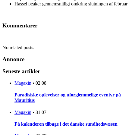
Hassel peaker gennemsnitligt omkring slutningen af februar
Kommentarer
No related posts.
Annonce
Seneste artikler
Magaxin
•
02.08
Paradisiske oplevelser og uforglemmelige eventyr på
Mauritius
Magaxin
•
31.07
Få kalenderen tilbage i det danske sundhedsvæsen