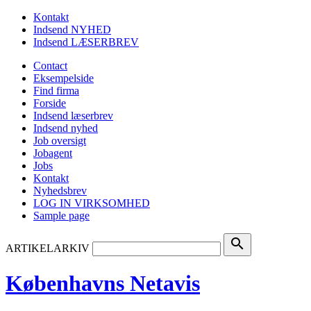
Kontakt
Indsend NYHED
Indsend LÆSERBREV
Contact
Eksempelside
Find firma
Forside
Indsend læserbrev
Indsend nyhed
Job oversigt
Jobagent
Jobs
Kontakt
Nyhedsbrev
LOG IN VIRKSOMHED
Sample page
search
ARTIKELARKIV
Københavns Netavis