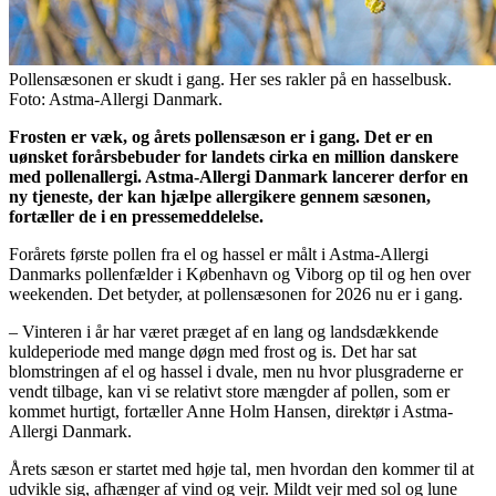
Pollensæsonen er skudt i gang. Her ses rakler på en hasselbusk.
Foto: Astma-Allergi Danmark.
Frosten er væk, og årets pollensæson er i gang. Det er en
uønsket forårsbebuder for landets cirka en million danskere
med pollenallergi. Astma-Allergi Danmark lancerer derfor en
ny tjeneste, der kan hjælpe allergikere gennem sæsonen,
fortæller de i en pressemeddelelse.
Forårets første pollen fra el og hassel er målt i Astma-Allergi
Danmarks pollenfælder i København og Viborg op til og hen over
weekenden. Det betyder, at pollensæsonen for 2026 nu er i gang.
– Vinteren i år har været præget af en lang og landsdækkende
kuldeperiode med mange døgn med frost og is. Det har sat
blomstringen af el og hassel i dvale, men nu hvor plusgraderne er
vendt tilbage, kan vi se relativt store mængder af pollen, som er
kommet hurtigt, fortæller Anne Holm Hansen, direktør i Astma-
Allergi Danmark.
Årets sæson er startet med høje tal, men hvordan den kommer til at
udvikle sig, afhænger af vind og vejr. Mildt vejr med sol og lune