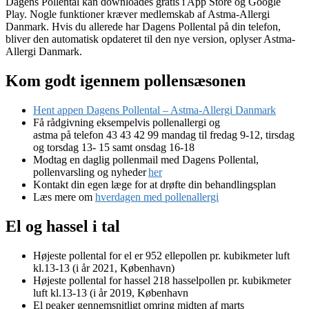
Dagens Pollental kan downloades gratis i App Store og Google
Play. Nogle funktioner kræver medlemskab af Astma-Allergi
Danmark. Hvis du allerede har Dagens Pollental på din telefon,
bliver den automatisk opdateret til den nye version, oplyser Astma-
Allergi Danmark.
Kom godt igennem pollensæsonen
Hent appen Dagens Pollental – Astma-Allergi Danmark
Få rådgivning eksempelvis pollenallergi og
astma på telefon 43 43 42 99 mandag til fredag 9-12, tirsdag
og torsdag 13- 15 samt onsdag 16-18
Modtag en daglig pollenmail med Dagens Pollental,
pollenvarsling og nyheder
her
Kontakt din egen læge for at drøfte din behandlingsplan
Læs mere om
hverdagen med pollenallergi
El og hassel i tal
Højeste pollental for el er 952 ellepollen pr. kubikmeter luft
kl.13-13 (i år 2021, København)
Højeste pollental for hassel 218 hasselpollen pr. kubikmeter
luft kl.13-13 (i år 2019, København
El peaker gennemsnitligt omring midten af marts