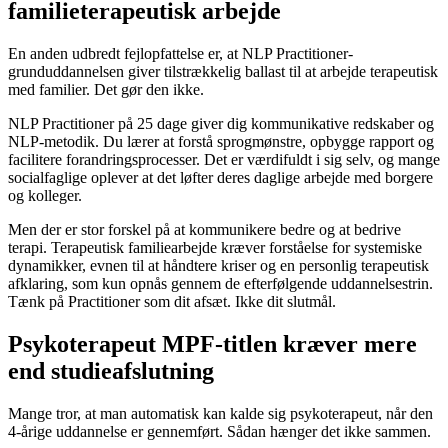
familieterapeutisk arbejde
En anden udbredt fejlopfattelse er, at NLP Practitioner-
grunduddannelsen giver tilstrækkelig ballast til at arbejde terapeutisk
med familier. Det gør den ikke.
NLP Practitioner på 25 dage giver dig kommunikative redskaber og
NLP-metodik. Du lærer at forstå sprogmønstre, opbygge rapport og
facilitere forandringsprocesser. Det er værdifuldt i sig selv, og mange
socialfaglige oplever at det løfter deres daglige arbejde med borgere
og kolleger.
Men der er stor forskel på at kommunikere bedre og at bedrive
terapi. Terapeutisk familiearbejde kræver forståelse for systemiske
dynamikker, evnen til at håndtere kriser og en personlig terapeutisk
afklaring, som kun opnås gennem de efterfølgende uddannelsestrin.
Tænk på Practitioner som dit afsæt. Ikke dit slutmål.
Psykoterapeut MPF-titlen kræver mere
end studieafslutning
Mange tror, at man automatisk kan kalde sig psykoterapeut, når den
4-årige uddannelse er gennemført. Sådan hænger det ikke sammen.