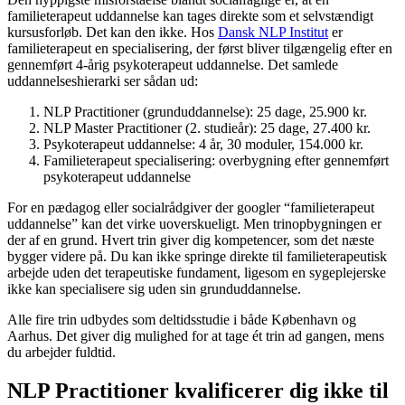
familieterapeut uddannelse kan tages direkte som et selvstændigt
kursusforløb. Det kan den ikke. Hos
Dansk NLP Institut
er
familieterapeut en specialisering, der først bliver tilgængelig efter en
gennemført 4-årig psykoterapeut uddannelse. Det samlede
uddannelseshierarki ser sådan ud:
NLP Practitioner (grunduddannelse): 25 dage, 25.900 kr.
NLP Master Practitioner (2. studieår): 25 dage, 27.400 kr.
Psykoterapeut uddannelse: 4 år, 30 moduler, 154.000 kr.
Familieterapeut specialisering: overbygning efter gennemført
psykoterapeut uddannelse
For en pædagog eller socialrådgiver der googler “familieterapeut
uddannelse” kan det virke uoverskueligt. Men trinopbygningen er
der af en grund. Hvert trin giver dig kompetencer, som det næste
bygger videre på. Du kan ikke springe direkte til familieterapeutisk
arbejde uden det terapeutiske fundament, ligesom en sygeplejerske
ikke kan specialisere sig uden sin grunduddannelse.
Alle fire trin udbydes som deltidsstudie i både København og
Aarhus. Det giver dig mulighed for at tage ét trin ad gangen, mens
du arbejder fuldtid.
NLP Practitioner kvalificerer dig ikke til