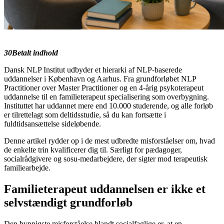
30Betalt indhold
Dansk NLP Institut udbyder et hierarki af NLP-baserede
uddannelser i København og Aarhus. Fra grundforløbet NLP
Practitioner over Master Practitioner og en 4-årig psykoterapeut
uddannelse til en familieterapeut specialisering som overbygning.
Instituttet har uddannet mere end 10.000 studerende, og alle forløb
er tilrettelagt som deltidsstudie, så du kan fortsætte i
fuldtidsansættelse sideløbende.
Denne artikel rydder op i de mest udbredte misforståelser om, hvad
de enkelte trin kvalificerer dig til. Særligt for pædagoger,
socialrådgivere og sosu-medarbejdere, der sigter mod terapeutisk
familiearbejde.
Familieterapeut uddannelsen er ikke et
selvstændigt grundforløb
Den hyppigste misforståelse blandt socialfaglige er, at en