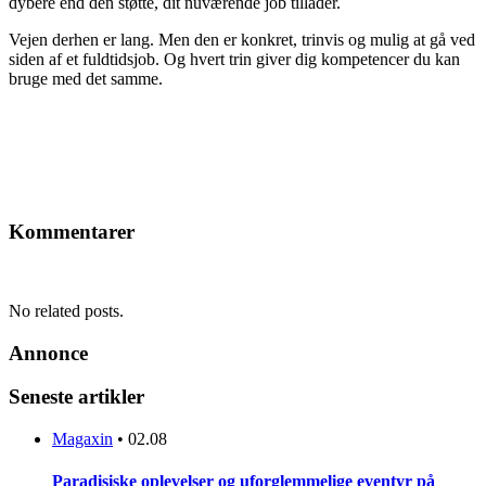
dybere end den støtte, dit nuværende job tillader.
Vejen derhen er lang. Men den er konkret, trinvis og mulig at gå ved
siden af et fuldtidsjob. Og hvert trin giver dig kompetencer du kan
bruge med det samme.
Kommentarer
No related posts.
Annonce
Seneste artikler
Magaxin
•
02.08
Paradisiske oplevelser og uforglemmelige eventyr på