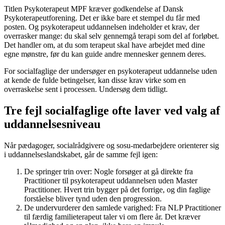
Titlen Psykoterapeut MPF kræver godkendelse af Dansk
Psykoterapeutforening. Det er ikke bare et stempel du får med
posten. Og psykoterapeut uddannelsen indeholder et krav, der
overrasker mange: du skal selv gennemgå terapi som del af forløbet.
Det handler om, at du som terapeut skal have arbejdet med dine
egne mønstre, før du kan guide andre mennesker gennem deres.
For socialfaglige der undersøger en psykoterapeut uddannelse uden
at kende de fulde betingelser, kan disse krav virke som en
overraskelse sent i processen. Undersøg dem tidligt.
Tre fejl socialfaglige ofte laver ved valg af
uddannelsesniveau
Når pædagoger, socialrådgivere og sosu-medarbejdere orienterer sig
i uddannelseslandskabet, går de samme fejl igen:
De springer trin over: Nogle forsøger at gå direkte fra
Practitioner til psykoterapeut uddannelsen uden Master
Practitioner. Hvert trin bygger på det forrige, og din faglige
forståelse bliver tynd uden den progression.
De undervurderer den samlede varighed: Fra NLP Practitioner
til færdig familieterapeut taler vi om flere år. Det kræver