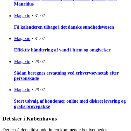
Mauritius
Magaxin
•
31.07
Få kalenderen tilbage i det danske sundhedsvæsen
Magaxin
•
31.07
Effektiv håndtering af vand i hjem og omgivelser
Magaxin
•
29.07
Sådan beregnes erstatning ved erhvervsevnetab efter
personskade
Magaxin
•
29.07
Stort udvalg af kondomer online med diskret levering og
gratis prøvepakke
Det sker i Københavns
Der er på dette tidspunkt ingen kommende begivenheder.