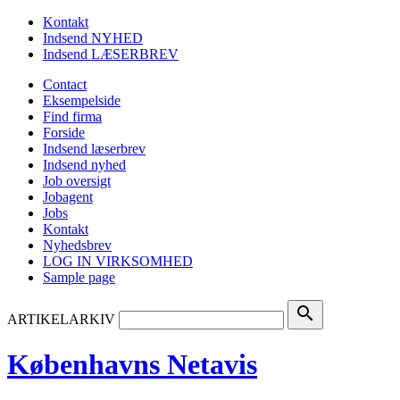
Kontakt
Indsend NYHED
Indsend LÆSERBREV
Contact
Eksempelside
Find firma
Forside
Indsend læserbrev
Indsend nyhed
Job oversigt
Jobagent
Jobs
Kontakt
Nyhedsbrev
LOG IN VIRKSOMHED
Sample page
search
ARTIKELARKIV
Københavns Netavis