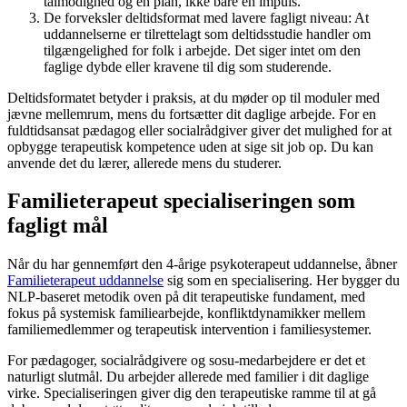
tålmodighed og en plan, ikke bare en impuls.
De forveksler deltidsformat med lavere fagligt niveau: At
uddannelserne er tilrettelagt som deltidsstudie handler om
tilgængelighed for folk i arbejde. Det siger intet om den
faglige dybde eller kravene til dig som studerende.
Deltidsformatet betyder i praksis, at du møder op til moduler med
jævne mellemrum, mens du fortsætter dit daglige arbejde. For en
fuldtidsansat pædagog eller socialrådgiver giver det mulighed for at
opbygge terapeutisk kompetence uden at sige sit job op. Du kan
anvende det du lærer, allerede mens du studerer.
Familieterapeut specialiseringen som
fagligt mål
Når du har gennemført den 4-årige psykoterapeut uddannelse, åbner
Familieterapeut uddannelse
sig som en specialisering. Her bygger du
NLP-baseret metodik oven på dit terapeutiske fundament, med
fokus på systemisk familiearbejde, konfliktdynamikker mellem
familiemedlemmer og terapeutisk intervention i familiesystemer.
For pædagoger, socialrådgivere og sosu-medarbejdere er det et
naturligt slutmål. Du arbejder allerede med familier i dit daglige
virke. Specialiseringen giver dig den terapeutiske ramme til at gå