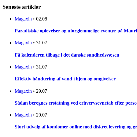
Seneste artikler
Magaxin
•
02.08
Paradisiske oplevelser og uforglemmelige eventyr på Mauri
Magaxin
•
31.07
Få kalenderen tilbage i det danske sundhedsvæsen
Magaxin
•
31.07
Effektiv håndtering af vand i hjem og omgivelser
Magaxin
•
29.07
Sådan beregnes erstatning ved erhvervsevnetab efter pers
Magaxin
•
29.07
Stort udvalg af kondomer online med diskret levering og g