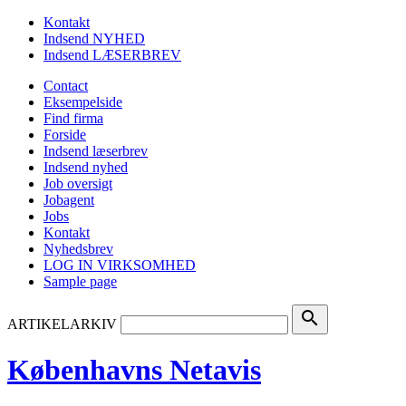
Kontakt
Indsend NYHED
Indsend LÆSERBREV
Contact
Eksempelside
Find firma
Forside
Indsend læserbrev
Indsend nyhed
Job oversigt
Jobagent
Jobs
Kontakt
Nyhedsbrev
LOG IN VIRKSOMHED
Sample page
search
ARTIKELARKIV
Københavns Netavis