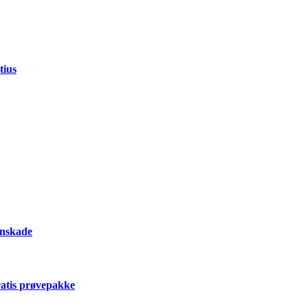
tius
onskade
ratis prøvepakke