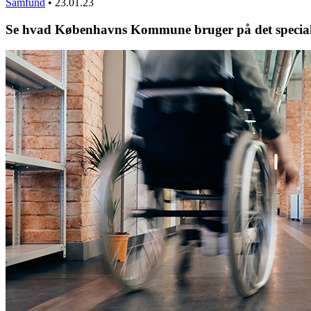
Samfund
•
23.01.23
Se hvad Københavns Kommune bruger på det speciali