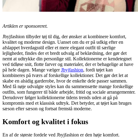
Artiklen er sponsoreret.
Jbyjfashion tilbyder tøj til dig, der ønsker at kombinere komfort,
kvalitet og moderne design. Uanset om du er på udkig efter en
afslappet hverdagsstil eller et mere elegant outfit til særlige
lejligheder, findes der et bredt udvalg af beklædning, der gør det
nemt at udtrykke din personlige stil. Kollektionerne er kendetegnet
ved tidløse snit, flotte farver og materialer, der er behagelige at have
på hele dagen. Mange vælger
Jbyjfashion
, fordi tøjet kan
kombineres på tværs af forskellige kollektioner. Det gør det let at
skabe en alsidig garderobe, hvor de enkelte dele passer sammen.
Med få nøje udvalgte styles kan du sammensætte mange forskellige
outfits, som fungerer til både arbejde, fritid og sociale arrangementer.
Derudover følger kollektionerne tidens trends uden at gå på
kompromis med et klassisk udtryk. Det betyder, at tøjet kan bruges
sæson efter sæson og fortsat fremstå moderne.
Komfort og kvalitet i fokus
En af de største fordele ved Jbyjfashion er den høje komfort.