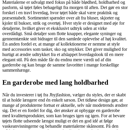
Materialerne er udvalgt med fokus på både blødhed, holdbarhed og
pasform, så tøjet føles behageligt fra morgen til aften. Det gør en stor
forskel i en travl hverdag, hvor tøjet både skal være praktisk og
præsentabelt. Sortimentet spænder over alt fra bluser, skjorter og
kjoler til bukser, strik og overtøj. Hver style er designet med øje for
detaljerne, hvilket giver et eksklusivt udtryk uden at virke
overdådigt. Små detaljer som flotte knapper, elegante syninger og
gennemtænkte snit bidrager til den samlede oplevelse af høj kvalitet.
En anden fordel er, at mange af kollektionerne er nemme at style
med accessories som tasker, sko og smykker. Det giver mulighed for
hurtigt at ændre udtrykket fra et afslappet hverdagslook til en mere
elegant stil. På den måde får du endnu mere værdi ud af din
garderobe og kan bruge de samme favoritter i mange forskellige
sammenhænge.
En garderobe med lang holdbarhed
Når du investerer i tøj fra Jbyjfashion, vælger du styles, der er skabt
til at holde længere end én enkelt sæson. Det tidløse design gør, at
mange af produkterne fortsat er aktuelle, selv når modetrends ændrer
sig. Det er en fordel for dig, der ønsker at opbygge en garderobe
med kvalitetsprodukter, som kan bruges igen og igen. For at bevare
tøjets flotte udseende længst muligt er det en god idé at følge
vaskeanvisningerne og behandle materialerne skånsomt. På den