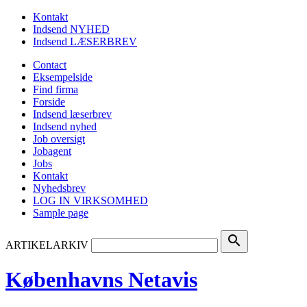
Kontakt
Indsend NYHED
Indsend LÆSERBREV
Contact
Eksempelside
Find firma
Forside
Indsend læserbrev
Indsend nyhed
Job oversigt
Jobagent
Jobs
Kontakt
Nyhedsbrev
LOG IN VIRKSOMHED
Sample page
search
ARTIKELARKIV
Københavns Netavis