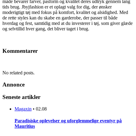
måde bevarer farver, pasform og kvalitet deres udtryk gennem lang
tids brug. Jbyjfashion er et oplagt valg for dig, der ønsker
moderigtigt tøj med fokus på komfort, kvalitet og alsidighed. Med
de rette styles kan du skabe en garderobe, der passer til både
hverdag og fest, samtidig med at du investerer i tøj, som giver glæde
og selvtillid hver gang, det bliver taget i brug.
Kommentarer
No related posts.
Annonce
Seneste artikler
Magaxin
•
02.08
Paradisiske oplevelser og uforglemmelige eventyr på
Mauritius