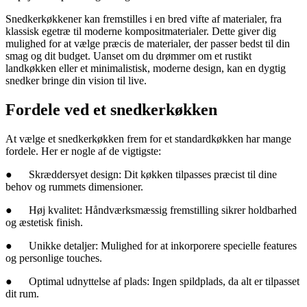
Snedkerkøkkener kan fremstilles i en bred vifte af materialer, fra
klassisk egetræ til moderne kompositmaterialer. Dette giver dig
mulighed for at vælge præcis de materialer, der passer bedst til din
smag og dit budget. Uanset om du drømmer om et rustikt
landkøkken eller et minimalistisk, moderne design, kan en dygtig
snedker bringe din vision til live.
Fordele ved et snedkerkøkken
At vælge et snedkerkøkken frem for et standardkøkken har mange
fordele. Her er nogle af de vigtigste:
●
Skræddersyet design: Dit køkken tilpasses præcist til dine
behov og rummets dimensioner.
●
Høj kvalitet: Håndværksmæssig fremstilling sikrer holdbarhed
og æstetisk finish.
●
Unikke detaljer: Mulighed for at inkorporere specielle features
og personlige touches.
●
Optimal udnyttelse af plads: Ingen spildplads, da alt er tilpasset
dit rum.