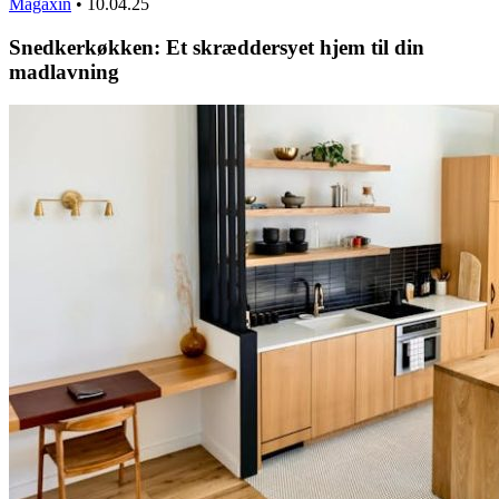
Magaxin
•
10.04.25
Snedkerkøkken: Et skræddersyet hjem til din
madlavning