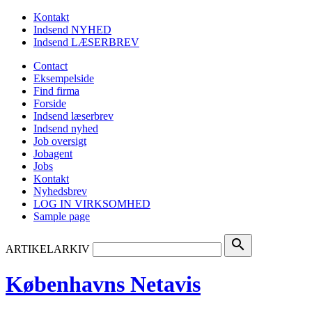
Kontakt
Indsend NYHED
Indsend LÆSERBREV
Contact
Eksempelside
Find firma
Forside
Indsend læserbrev
Indsend nyhed
Job oversigt
Jobagent
Jobs
Kontakt
Nyhedsbrev
LOG IN VIRKSOMHED
Sample page
search
ARTIKELARKIV
Københavns Netavis