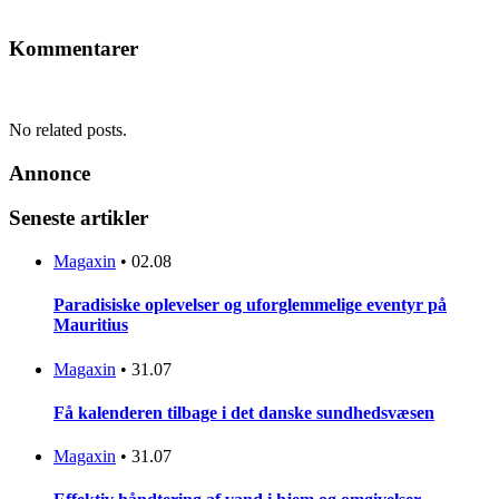
Kommentarer
No related posts.
Annonce
Seneste artikler
Magaxin
•
02.08
Paradisiske oplevelser og uforglemmelige eventyr på
Mauritius
Magaxin
•
31.07
Få kalenderen tilbage i det danske sundhedsvæsen
Magaxin
•
31.07