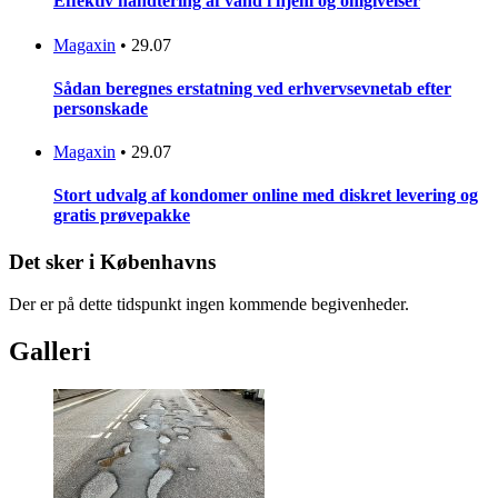
Effektiv håndtering af vand i hjem og omgivelser
Magaxin
•
29.07
Sådan beregnes erstatning ved erhvervsevnetab efter
personskade
Magaxin
•
29.07
Stort udvalg af kondomer online med diskret levering og
gratis prøvepakke
Det sker i Københavns
Der er på dette tidspunkt ingen kommende begivenheder.
Galleri