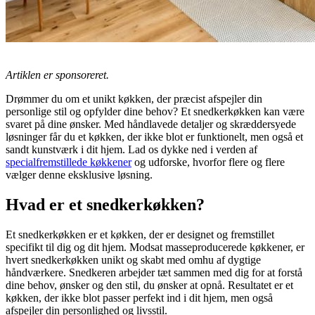
Artiklen er sponsoreret.
Drømmer du om et unikt køkken, der præcist afspejler din
personlige stil og opfylder dine behov? Et snedkerkøkken kan være
svaret på dine ønsker. Med håndlavede detaljer og skræddersyede
løsninger får du et køkken, der ikke blot er funktionelt, men også et
sandt kunstværk i dit hjem. Lad os dykke ned i verden af
specialfremstillede køkkener
og udforske, hvorfor flere og flere
vælger denne eksklusive løsning.
Hvad er et snedkerkøkken?
Et snedkerkøkken er et køkken, der er designet og fremstillet
specifikt til dig og dit hjem. Modsat masseproducerede køkkener, er
hvert snedkerkøkken unikt og skabt med omhu af dygtige
håndværkere. Snedkeren arbejder tæt sammen med dig for at forstå
dine behov, ønsker og den stil, du ønsker at opnå. Resultatet er et
køkken, der ikke blot passer perfekt ind i dit hjem, men også
afspejler din personlighed og livsstil.