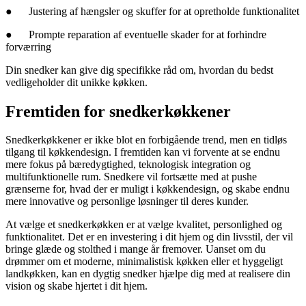
●
Justering af hængsler og skuffer for at opretholde funktionalitet
●
Prompte reparation af eventuelle skader for at forhindre
forværring
Din snedker kan give dig specifikke råd om, hvordan du bedst
vedligeholder dit unikke køkken.
Fremtiden for snedkerkøkkener
Snedkerkøkkener er ikke blot en forbigående trend, men en tidløs
tilgang til køkkendesign. I fremtiden kan vi forvente at se endnu
mere fokus på bæredygtighed, teknologisk integration og
multifunktionelle rum. Snedkere vil fortsætte med at pushe
grænserne for, hvad der er muligt i køkkendesign, og skabe endnu
mere innovative og personlige løsninger til deres kunder.
At vælge et snedkerkøkken er at vælge kvalitet, personlighed og
funktionalitet. Det er en investering i dit hjem og din livsstil, der vil
bringe glæde og stolthed i mange år fremover. Uanset om du
drømmer om et moderne, minimalistisk køkken eller et hyggeligt
landkøkken, kan en dygtig snedker hjælpe dig med at realisere din
vision og skabe hjertet i dit hjem.