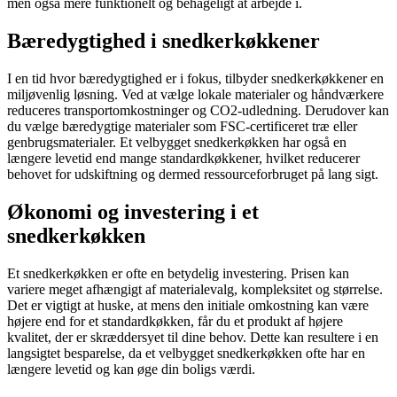
men også mere funktionelt og behageligt at arbejde i.
Bæredygtighed i snedkerkøkkener
I en tid hvor bæredygtighed er i fokus, tilbyder snedkerkøkkener en
miljøvenlig løsning. Ved at vælge lokale materialer og håndværkere
reduceres transportomkostninger og CO2-udledning. Derudover kan
du vælge bæredygtige materialer som FSC-certificeret træ eller
genbrugsmaterialer. Et velbygget snedkerkøkken har også en
længere levetid end mange standardkøkkener, hvilket reducerer
behovet for udskiftning og dermed ressourceforbruget på lang sigt.
Økonomi og investering i et
snedkerkøkken
Et snedkerkøkken er ofte en betydelig investering. Prisen kan
variere meget afhængigt af materialevalg, kompleksitet og størrelse.
Det er vigtigt at huske, at mens den initiale omkostning kan være
højere end for et standardkøkken, får du et produkt af højere
kvalitet, der er skræddersyet til dine behov. Dette kan resultere i en
langsigtet besparelse, da et velbygget snedkerkøkken ofte har en
længere levetid og kan øge din boligs værdi.