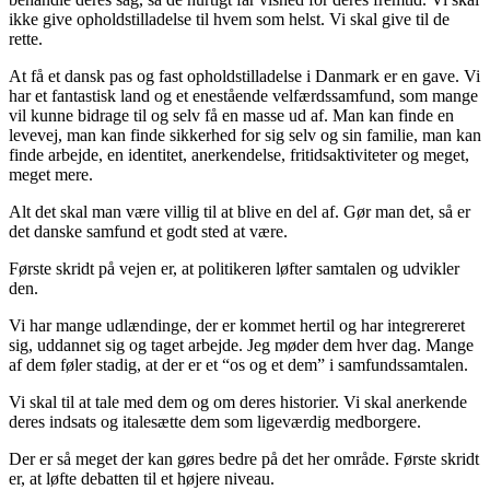
ikke give opholdstilladelse til hvem som helst. Vi skal give til de
rette.
At få et dansk pas og fast opholdstilladelse i Danmark er en gave. Vi
har et fantastisk land og et enestående velfærdssamfund, som mange
vil kunne bidrage til og selv få en masse ud af. Man kan finde en
levevej, man kan finde sikkerhed for sig selv og sin familie, man kan
finde arbejde, en identitet, anerkendelse, fritidsaktiviteter og meget,
meget mere.
Alt det skal man være villig til at blive en del af. Gør man det, så er
det danske samfund et godt sted at være.
Første skridt på vejen er, at politikeren løfter samtalen og udvikler
den.
Vi har mange udlændinge, der er kommet hertil og har integrereret
sig, uddannet sig og taget arbejde. Jeg møder dem hver dag. Mange
af dem føler stadig, at der er et “os og et dem” i samfundssamtalen.
Vi skal til at tale med dem og om deres historier. Vi skal anerkende
deres indsats og italesætte dem som ligeværdig medborgere.
Der er så meget der kan gøres bedre på det her område. Første skridt
er, at løfte debatten til et højere niveau.