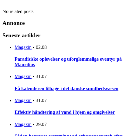
No related posts.
Annonce
Seneste artikler
Magaxin
•
02.08
Paradisiske oplevelser og uforglemmelige eventyr på
Mauritius
Magaxin
•
31.07
Få kalenderen tilbage i det danske sundhedsvæsen
Magaxin
•
31.07
Effektiv håndtering af vand i hjem og omgivelser
Magaxin
•
29.07