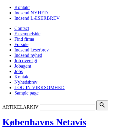
Kontakt
Indsend NYHED
Indsend LÆSERBREV
Contact
Eksempelside
Find firma
Forside
Indsend læserbrev
Indsend nyhed
Job oversigt
Jobagent
Jobs
Kontakt
Nyhedsbrev
LOG IN VIRKSOMHED
Sample page
search
ARTIKELARKIV
Københavns Netavis