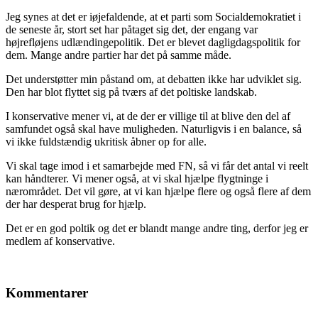
Jeg synes at det er iøjefaldende, at et parti som Socialdemokratiet i
de seneste år, stort set har påtaget sig det, der engang var
højrefløjens udlændingepolitik. Det er blevet dagligdagspolitik for
dem. Mange andre partier har det på samme måde.
Det understøtter min påstand om, at debatten ikke har udviklet sig.
Den har blot flyttet sig på tværs af det poltiske landskab.
I konservative mener vi, at de der er villige til at blive den del af
samfundet også skal have muligheden. Naturligvis i en balance, så
vi ikke fuldstændig ukritisk åbner op for alle.
Vi skal tage imod i et samarbejde med FN, så vi får det antal vi reelt
kan håndterer. Vi mener også, at vi skal hjælpe flygtninge i
nærområdet. Det vil gøre, at vi kan hjælpe flere og også flere af dem
der har desperat brug for hjælp.
Det er en god poltik og det er blandt mange andre ting, derfor jeg er
medlem af konservative.
Kommentarer