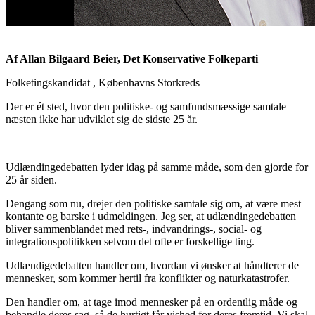
Af Allan Bilgaard Beier, Det Konservative Folkeparti
Folketingskandidat , Københavns Storkreds
Der er ét sted, hvor den politiske- og samfundsmæssige samtale
næsten ikke har udviklet sig de sidste 25 år.
Udlændingedebatten lyder idag på samme måde, som den gjorde for
25 år siden.
Dengang som nu, drejer den politiske samtale sig om, at være mest
kontante og barske i udmeldingen. Jeg ser, at udlændingedebatten
bliver sammenblandet med rets-, indvandrings-, social- og
integrationspolitikken selvom det ofte er forskellige ting.
Udlændigedebatten handler om, hvordan vi ønsker at håndterer de
mennesker, som kommer hertil fra konflikter og naturkatastrofer.
Den handler om, at tage imod mennesker på en ordentlig måde og
behandle deres sag, så de hurtigt får vished for deres fremtid. Vi skal