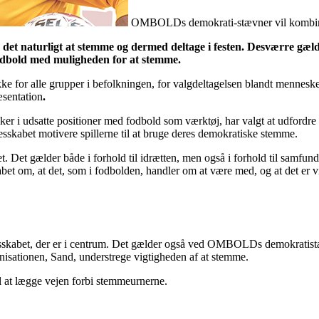
OMBOLDs demokrati-stævner vil kombiner
 det naturligt at stemme og dermed deltage i festen. Desværre gæld
bold med muligheden for at stemme.
e for alle grupper i befolkningen, for valgdeltagelsen blandt mennesker
æsentation
.
r i udsatte positioner med fodbold som værktøj, har valgt at udfordre
skabet motivere spillerne til at bruge deres demokratiske stemme.
et. Det gælder både i forhold til idrætten, men også i forhold til samfun
et om, at det, som i fodbolden, handler om at være med, og at det er v
sskabet, der er i centrum. Det gælder også ved OMBOLDs demokratistæ
nisationen, Sand, understrege vigtigheden af at stemme.
 at lægge vejen forbi stemmeurnerne.