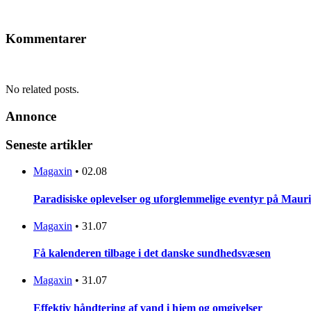
Kommentarer
No related posts.
Annonce
Seneste artikler
Magaxin
•
02.08
Paradisiske oplevelser og uforglemmelige eventyr på Mauri
Magaxin
•
31.07
Få kalenderen tilbage i det danske sundhedsvæsen
Magaxin
•
31.07
Effektiv håndtering af vand i hjem og omgivelser