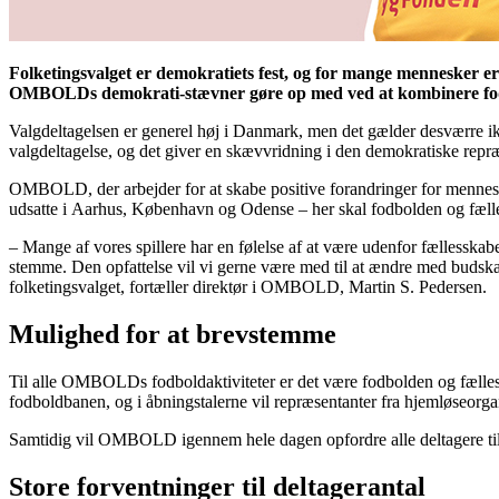
Folketingsvalget er demokratiets fest, og for mange mennesker er
OMBOLDs demokrati-stævner gøre op med ved at kombinere fod
Valgdeltagelsen er generel høj i Danmark, men det gælder desværre ikk
valgdeltagelse, og det giver en skævvridning i den demokratiske repr
OMBOLD, der arbejder for at skabe positive forandringer for menneske
udsatte i Aarhus, København og Odense – her skal fodbolden og fælles
– Mange af vores spillere har en følelse af at være udenfor fællesskab
stemme. Den opfattelse vil vi gerne være med til at ændre med budskab
folketingsvalget, fortæller direktør i OMBOLD, Martin S. Pedersen.
Mulighed for at brevstemme
Til alle OMBOLDs fodboldaktiviteter er det være fodbolden og fælle
fodboldbanen, og i åbningstalerne vil repræsentanter fra hjemløseorga
Samtidig vil OMBOLD igennem hele dagen opfordre alle deltagere til
Store forventninger til deltagerantal