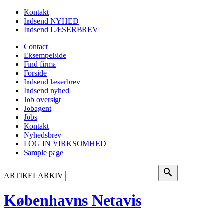
Kontakt
Indsend NYHED
Indsend LÆSERBREV
Contact
Eksempelside
Find firma
Forside
Indsend læserbrev
Indsend nyhed
Job oversigt
Jobagent
Jobs
Kontakt
Nyhedsbrev
LOG IN VIRKSOMHED
Sample page
search
ARTIKELARKIV
Københavns Netavis