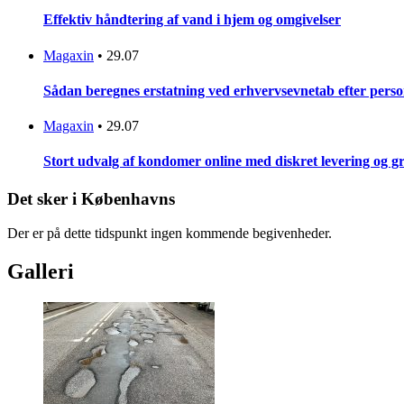
Effektiv håndtering af vand i hjem og omgivelser
Magaxin
•
29.07
Sådan beregnes erstatning ved erhvervsevnetab efter pers
Magaxin
•
29.07
Stort udvalg af kondomer online med diskret levering og g
Det sker i Københavns
Der er på dette tidspunkt ingen kommende begivenheder.
Galleri