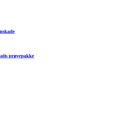
onskade
ratis prøvepakke