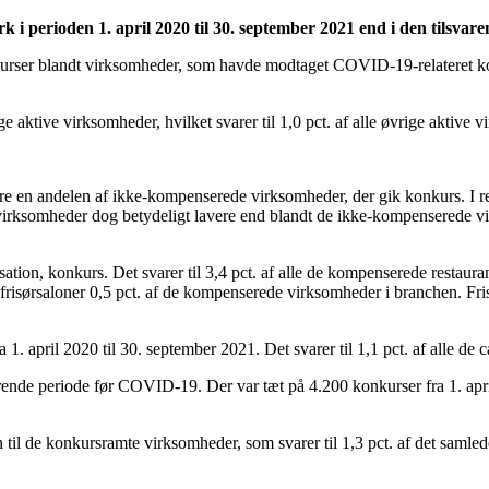
 perioden 1. april 2020 til 30. september 2021 end i den tilsvare
nkurser blandt virksomheder, som havde modtaget COVID-19-relateret kom
aktive virksomheder, hvilket svarer til 1,0 pct. af alle øvrige aktive 
e en andelen af ikke-kompenserede virksomheder, der gik konkurs. I rest
virksomheder dog betydeligt lavere end blandt de ikke-kompenserede v
tion, konkurs. Det svarer til 3,4 pct. af alle de kompenserede restaura
risørsaloner 0,5 pct. af de kompenserede virksomheder i branchen. Fri
 1. april 2020 til 30. september 2021. Det svarer til 1,1 pct. af alle d
ende periode før COVID-19. Der var tæt på 4.200 konkurser fra 1. april
 til de konkursramte virksomheder, som svarer til 1,3 pct. af det samle