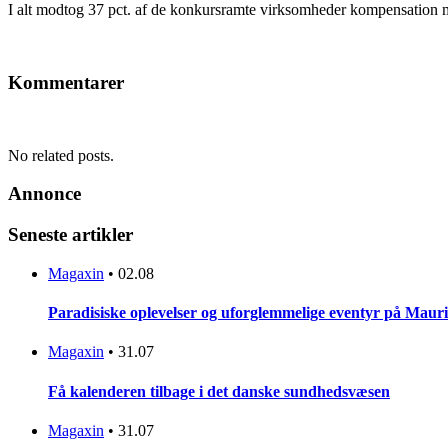
I alt modtog 37 pct. af de konkursramte virksomheder kompensation 
Kommentarer
No related posts.
Annonce
Seneste artikler
Magaxin
•
02.08
Paradisiske oplevelser og uforglemmelige eventyr på Mauri
Magaxin
•
31.07
Få kalenderen tilbage i det danske sundhedsvæsen
Magaxin
•
31.07