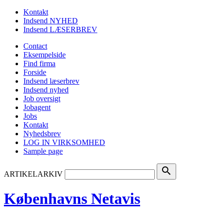
Kontakt
Indsend NYHED
Indsend LÆSERBREV
Contact
Eksempelside
Find firma
Forside
Indsend læserbrev
Indsend nyhed
Job oversigt
Jobagent
Jobs
Kontakt
Nyhedsbrev
LOG IN VIRKSOMHED
Sample page
search
ARTIKELARKIV
Københavns Netavis