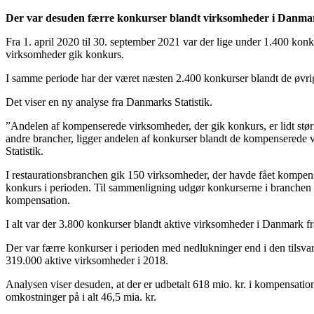
Der var desuden færre konkurser blandt virksomheder i Danmark i
Fra 1. april 2020 til 30. september 2021 var der lige under 1.400 ko
virksomheder gik konkurs.
I samme periode har der været næsten 2.400 konkurser blandt de øvrige 
Det viser en ny analyse fra Danmarks Statistik.
”Andelen af kompenserede virksomheder, der gik konkurs, er lidt størr
andre brancher, ligger andelen af konkurser blandt de kompenserede 
Statistik.
I restaurationsbranchen gik 150 virksomheder, der havde fået kompensa
konkurs i perioden. Til sammenligning udgør konkurserne i branchen f
kompensation.
I alt var der 3.800 konkurser blandt aktive virksomheder i Danmark fra
Der var færre konkurser i perioden med nedlukninger end i den tilsvar
319.000 aktive virksomheder i 2018.
Analysen viser desuden, at der er udbetalt 618 mio. kr. i kompensation
omkostninger på i alt 46,5 mia. kr.