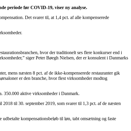
nde periode før COVID-19, viser ny analyse.
pensation. Det svarer til, at 1,4 pct. af alle kompenserede
virksomheder.
aurationsbranchen, hvor der traditionelt ses flere konkurser end i
irksomheder,” siger Peter Bøegh Nielsen, der er konsulent i Danmarks
nter, mens næsten 8 pct. af de ikke-kompenserede restauranter gik
sørsaloner er den branche, hvor flest virksomheder modtog
e ca. 350.000 aktive virksomheder i Danmark.
 2018 til 30. september 2019, som svarer til 1,3 pct. af de næsten
de udbetalte kompensationsbeløb til løn, tabt omsætning og faste