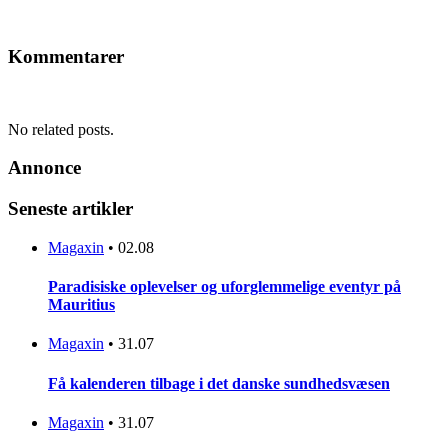
Kommentarer
No related posts.
Annonce
Seneste artikler
Magaxin
•
02.08
Paradisiske oplevelser og uforglemmelige eventyr på
Mauritius
Magaxin
•
31.07
Få kalenderen tilbage i det danske sundhedsvæsen
Magaxin
•
31.07