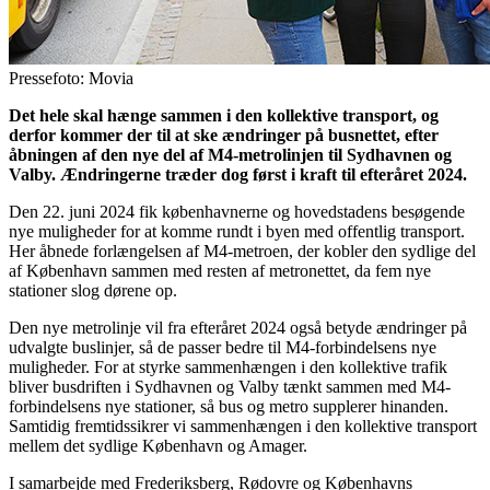
Pressefoto: Movia
Det hele skal hænge sammen i den kollektive transport, og
derfor kommer der til at ske ændringer på busnettet, efter
åbningen af den nye del af M4-metrolinjen til Sydhavnen og
Valby. Ændringerne træder dog først i kraft til efteråret 2024.
Den 22. juni 2024 fik københavnerne og hovedstadens besøgende
nye muligheder for at komme rundt i byen med offentlig transport.
Her åbnede forlængelsen af M4-metroen, der kobler den sydlige del
af København sammen med resten af metronettet, da fem nye
stationer slog dørene op.
Den nye metrolinje vil fra efteråret 2024 også betyde ændringer på
udvalgte buslinjer, så de passer bedre til M4-forbindelsens nye
muligheder. For at styrke sammenhængen i den kollektive trafik
bliver busdriften i Sydhavnen og Valby tænkt sammen med M4-
forbindelsens nye stationer, så bus og metro supplerer hinanden.
Samtidig fremtidssikrer vi sammenhængen i den kollektive transport
mellem det sydlige København og Amager.
I samarbejde med Frederiksberg, Rødovre og Københavns