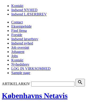
Kontakt
Indsend NYHED
Indsend LÆSERBREV
Contact
Eksempelside
Find firma
Forside
Indsend læserbrev
Indsend nyhed
Job oversigt
Jobagent
Jobs
Kontakt
Nyhedsbrev
LOG IN VIRKSOMHED
Sample page
search
ARTIKELARKIV
Københavns Netavis