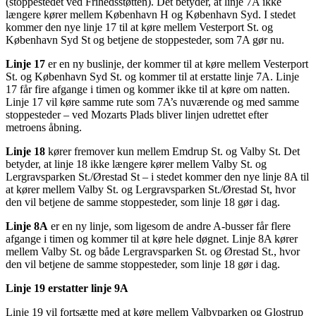
(stoppestedet ved Frihedsstøtten). Det betyder, at linje 7A ikke
længere kører mellem København H og København Syd. I stedet
kommer den nye linje 17 til at køre mellem Vesterport St. og
København Syd St og betjene de stoppesteder, som 7A gør nu.
Linje 17
er en ny buslinje, der kommer til at køre mellem Vesterport
St. og København Syd St. og kommer til at erstatte linje 7A. Linje
17 får fire afgange i timen og kommer ikke til at køre om natten.
Linje 17 vil køre samme rute som 7A’s nuværende og med samme
stoppesteder – ved Mozarts Plads bliver linjen udrettet efter
metroens åbning.
Linje 18
kører fremover kun mellem Emdrup St. og Valby St. Det
betyder, at linje 18 ikke længere kører mellem Valby St. og
Lergravsparken St./Ørestad St – i stedet kommer den nye linje 8A til
at kører mellem Valby St. og Lergravsparken St./Ørestad St, hvor
den vil betjene de samme stoppesteder, som linje 18 gør i dag.
Linje 8A
er en ny linje, som ligesom de andre A-busser får flere
afgange i timen og kommer til at køre hele døgnet. Linje 8A kører
mellem Valby St. og både Lergravsparken St. og Ørestad St., hvor
den vil betjene de samme stoppesteder, som linje 18 gør i dag.
Linje 19 erstatter linje 9A
Linje 19 vil fortsætte med at køre mellem Valbyparken og Glostrup