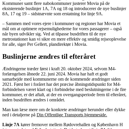
Kommuner samt flere nabokommuner justerer Movia på de
eksisterende buslinjer 1A, 7A og 18 og introducerer de nye buslinjer
8A, 17 og 19 – sidstnævnte som erstatning for linje 9A.
– Sammen med vores ejere i kommuner og regioner har Movia et
mål om at optimere rejsemulighederne for vores passagerer – også
når byen udvikler sig. Ved at tilpasse busdriften til de nye
metrostationer kan vi sikre en mere effektiv og smidig rejseoplevelse
for alle, siger Per Gellert, plandirektør i Movia.
Buslinjerne ændres til efteråret
Ændringerne træder først i kraft 20. oktober 2024, selvom M4-
forlængelsen åbnede 22. juni 2024. Movia har haft et godt
samarbejde med kommunerne om de kommende ændringer siden
2021. Først her i foråret har det præcise åbningstidspunkt for M4-
forbindelsen været klart og i forbindelse med beslutningerne i de fire
kommuner, er det aftalt, at der en overgangsperiode frem til efteråret,
inden busdriften ændres i området.
Man kan læse mere om de konkrete ændringer herunder eller dykke
ned i detaljerne på
Din Offentlige Transports hjemmeside.
Linje 7A
kører fremover mellem Rødovrehallen og København H