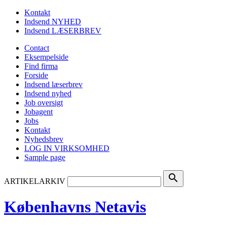
Kontakt
Indsend NYHED
Indsend LÆSERBREV
Contact
Eksempelside
Find firma
Forside
Indsend læserbrev
Indsend nyhed
Job oversigt
Jobagent
Jobs
Kontakt
Nyhedsbrev
LOG IN VIRKSOMHED
Sample page
search
ARTIKELARKIV
Københavns Netavis