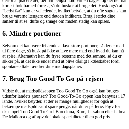
derfor at placere det, der har længst holdbarhed bagest og det der har
kortest holdbarhed forrest, så du husker at bruge det. Husk også at
“bedst før” kun er vejledende, hvilket betyder, at du ofte sagtens kan
bruge varerne længere end datoen indikerer. Brug i stedet dine
sanser til at se, dufte og smage om maden stadig kan spises.
6. Mindre portioner
Selvom det kan være fristende at lave store portioner, så der er mad
til flere dage, så husk på ikke at lave mere mad end hvad du kan nå
at spise. Alternativt kan du fryse resterne med det samme, så du er
sikker på, at det ikke ender med at blive dårligt i køleskabet fordi
spontane aftaler ændrer dine middagsplaner.
7. Brug Too Good To Go på rejsen
Vidste du, at madspildsappen Too Good To Go også kan bruges
udenfor landets grænser? Too Good-To-Go appen kan benyttes i 17
lande, hvilket betyder, at der er mange muligheder for også at
bekæmpe madspild samt spare penge, når du er på ferie. Prøv for
eksempel Too Good To Go i Barcelona, Rom, Lissabon eller Palma
De Mallorca og afprøv de lokale specialiteter til en god pris.