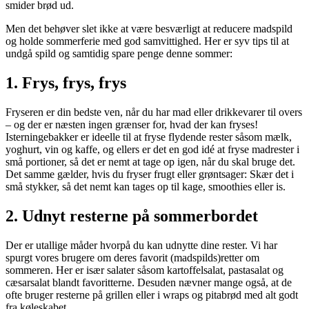
smider brød ud.
Men det behøver slet ikke at være besværligt at reducere madspild
og holde sommerferie med god samvittighed. Her er syv tips til at
undgå spild og samtidig spare penge denne sommer:
1. Frys, frys, frys
Fryseren er din bedste ven, når du har mad eller drikkevarer til overs
– og der er næsten ingen grænser for, hvad der kan fryses!
Isterningebakker er ideelle til at fryse flydende rester såsom mælk,
yoghurt, vin og kaffe, og ellers er det en god idé at fryse madrester i
små portioner, så det er nemt at tage op igen, når du skal bruge det.
Det samme gælder, hvis du fryser frugt eller grøntsager: Skær det i
små stykker, så det nemt kan tages op til kage, smoothies eller is.
2. Udnyt resterne på sommerbordet
Der er utallige måder hvorpå du kan udnytte dine rester. Vi har
spurgt vores brugere om deres favorit (madspilds)retter om
sommeren. Her er især salater såsom kartoffelsalat, pastasalat og
cæsarsalat blandt favoritterne. Desuden nævner mange også, at de
ofte bruger resterne på grillen eller i wraps og pitabrød med alt godt
fra køleskabet.