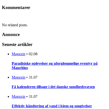
Kommentarer
No related posts.
Annonce
Seneste artikler
Magaxin
•
02.08
Paradisiske oplevelser og uforglemmelige eventyr på
Mauritius
Magaxin
•
31.07
Få kalenderen tilbage i det danske sundhedsvæsen
Magaxin
•
31.07
Effektiv håndtering af vand i hjem og omgivelser