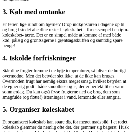
3. Køb med omtanke
Er ferien lige rundt om hjørnet? Drop indkøbsturen i dagene op til
og brug i stedet alle dine rester i køleskabet – for eksempel i en tøm-
køleskabet- tærte. Det er en simpel måde at komme af med både
kød, pålæg og grøntsagerne i grøntsagsskuffen og samtidig spare
penge!
4. Iskolde forfriskninger
Står dine frugter fremme i de høje temperaturer, så bliver de hurtigt
overmodne. Men det betyder slet ikke, at de ikke kan bruges.
Overmoden frugt har nemlig ekstra meget smag, hvilket betyder, at
de egner sig godt i både smoothies og is, der er perfekt til en varm
sommerdag. Du kan også fryse frugterne ned og brug dem som
smagfulde (og flotte!) isterninger i vand, lemonade eller sangria.
5. Organiser køleskabet
Et organiseret køleskab kan spare dig for meget madspild. I et rodet
køleskab glemmer du nemlig ofte det, der gemmer sig bagerst. Husk