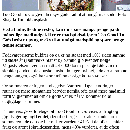
Too Good To Go giver her syv gode råd til at undgå madspild. Foto:
Shayda Torabi/Unsplash
Ved at udnytte dine rester, kan du spare mange penge på dit
månedlige madbudget. Her er madspildsaktøren Too Good To
Go’s bedste tips og tricks til at undgå madspild og spare penge
denne sommer.
Fødevarepriserne buldrer op og er nu steget med 10% siden samme
tid sidste år (Danmarks Statistik). Samtidig bliver der ifølge
Miljøstyrelsen hvert år smidt 247.000 tons spiselige fødevarer i
skraldespanden i de danske husholdninger, hvilket, udover at ramme
pengepungen, også har store miljømæssige konsekvenser.
Og sommeren er ingen undtagelse. Varmere dage, ændringer i
rutiner og mere spontanitet betyder nemlig ofte også mere madspild
fordi vi glemmer alt om de gode vaner, når vi kommer ud af
dagligdagens rutiner.
En undersøgelse foretaget af Too Good To Go viser, at frugt og
grøntsager og brød er det, der oftest ryger i skraldespanden om
sommeren i de danske hjem. Her vurderer 41% at de oftest smider
frugt og grønt i skraldespanden, mens 40% vurderer, at de oftest