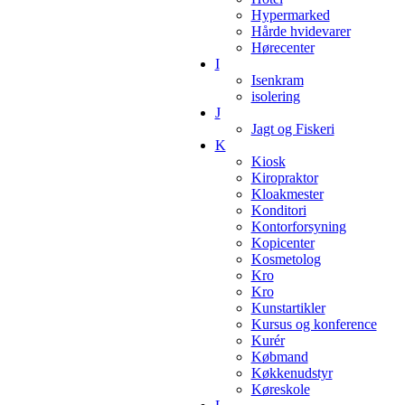
Hypermarked
Hårde hvidevarer
Hørecenter
I
Isenkram
isolering
J
Jagt og Fiskeri
K
Kiosk
Kiropraktor
Kloakmester
Konditori
Kontorforsyning
Kopicenter
Kosmetolog
Kro
Kro
Kunstartikler
Kursus og konference
Kurér
Købmand
Køkkenudstyr
Køreskole