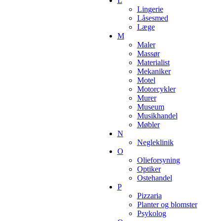
L
Lingerie
Låsesmed
Læge
M
Maler
Massør
Materialist
Mekaniker
Motel
Motorcykler
Murer
Museum
Musikhandel
Møbler
N
Negleklinik
O
Olieforsyning
Optiker
Ostehandel
P
Pizzaria
Planter og blomster
Psykolog