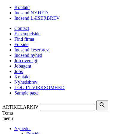
Kontakt
Indsend NYHED
Indsend LÆSERBREV
Contact
Eksempelside
Find firma
Forside
Indsend læserbrev
Indsend nyhed
Job oversigt
Jobagent
Jobs
Kontakt
Nyhedsbrev
LOG IN VIRKSOMHED
Sample page
search
ARTIKELARKIV
Tema
menu
Nyheder
Forside