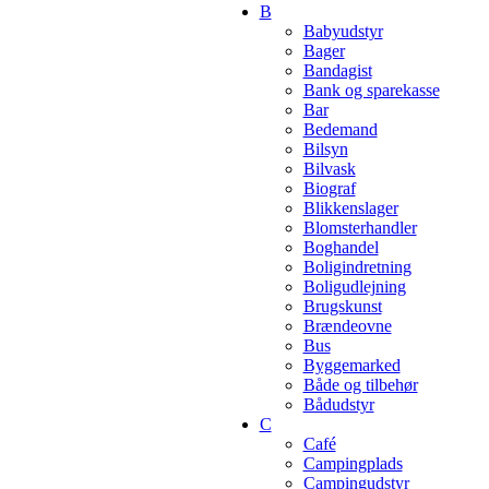
B
Babyudstyr
Bager
Bandagist
Bank og sparekasse
Bar
Bedemand
Bilsyn
Bilvask
Biograf
Blikkenslager
Blomsterhandler
Boghandel
Boligindretning
Boligudlejning
Brugskunst
Brændeovne
Bus
Byggemarked
Både og tilbehør
Bådudstyr
C
Café
Campingplads
Campingudstyr