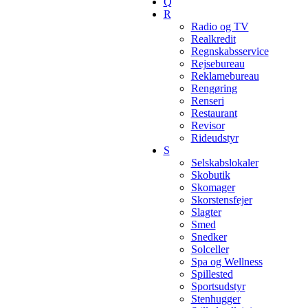
Q
R
Radio og TV
Realkredit
Regnskabsservice
Rejsebureau
Reklamebureau
Rengøring
Renseri
Restaurant
Revisor
Rideudstyr
S
Selskabslokaler
Skobutik
Skomager
Skorstensfejer
Slagter
Smed
Snedker
Solceller
Spa og Wellness
Spillested
Sportsudstyr
Stenhugger