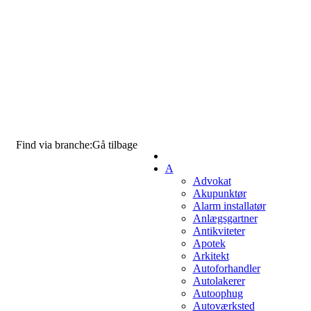
Find via branche:
Gå tilbage
A
Advokat
Akupunktør
Alarm installatør
Anlægsgartner
Antikviteter
Apotek
Arkitekt
Autoforhandler
Autolakerer
Autoophug
Autoværksted