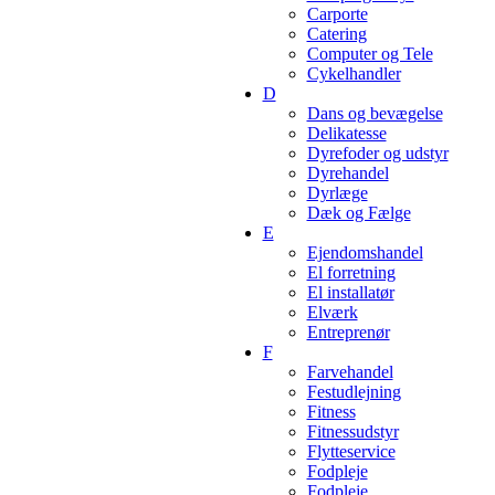
Carporte
Catering
Computer og Tele
Cykelhandler
D
Dans og bevægelse
Delikatesse
Dyrefoder og udstyr
Dyrehandel
Dyrlæge
Dæk og Fælge
E
Ejendomshandel
El forretning
El installatør
Elværk
Entreprenør
F
Farvehandel
Festudlejning
Fitness
Fitnessudstyr
Flytteservice
Fodpleje
Fodpleje