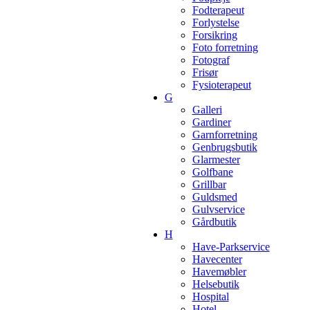
Fodterapeut
Forlystelse
Forsikring
Foto forretning
Fotograf
Frisør
Fysioterapeut
G
Galleri
Gardiner
Garnforretning
Genbrugsbutik
Glarmester
Golfbane
Grillbar
Guldsmed
Gulvservice
Gårdbutik
H
Have-Parkservice
Havecenter
Havemøbler
Helsebutik
Hospital
Hotel