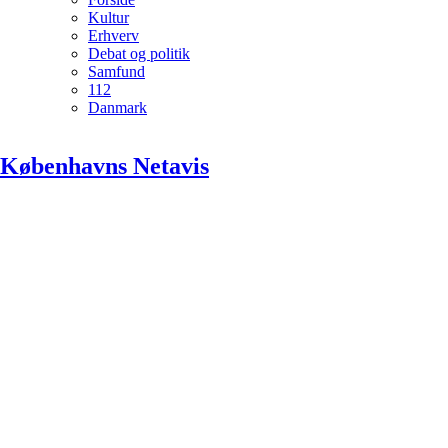
Kultur
Erhverv
Debat og politik
Samfund
112
Danmark
Københavns Netavis