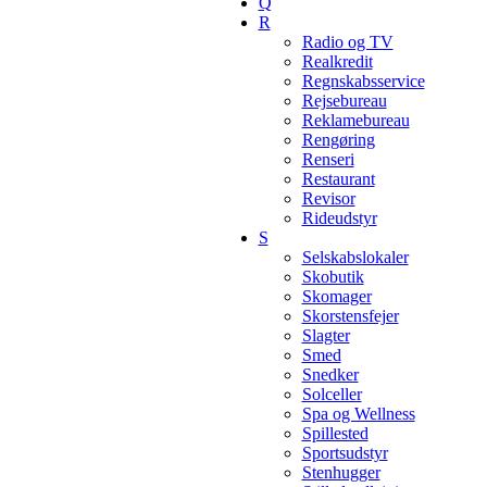
Q
R
Radio og TV
Realkredit
Regnskabsservice
Rejsebureau
Reklamebureau
Rengøring
Renseri
Restaurant
Revisor
Rideudstyr
S
Selskabslokaler
Skobutik
Skomager
Skorstensfejer
Slagter
Smed
Snedker
Solceller
Spa og Wellness
Spillested
Sportsudstyr
Stenhugger