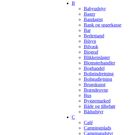
B
Babyudstyr
Bager
Bandagist
Bank og sparekasse
Bar
Bedemand
Bilsyn
Bilvask
Biograf
Blikkenslager
Blomsterhandler
Boghandel
Boligindretning
Boligudlejning
Brugskunst
Brændeovne
Bus
Byggemarked
Både og tilbehør
Bådudstyr
C
Café
Campingplads
Campingudstyr