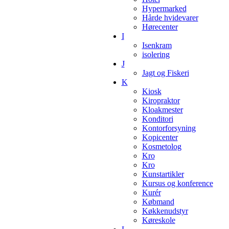
Hypermarked
Hårde hvidevarer
Hørecenter
I
Isenkram
isolering
J
Jagt og Fiskeri
K
Kiosk
Kiropraktor
Kloakmester
Konditori
Kontorforsyning
Kopicenter
Kosmetolog
Kro
Kro
Kunstartikler
Kursus og konference
Kurér
Købmand
Køkkenudstyr
Køreskole