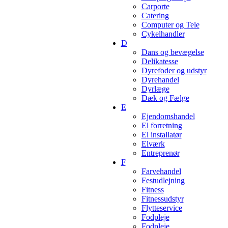
Carporte
Catering
Computer og Tele
Cykelhandler
D
Dans og bevægelse
Delikatesse
Dyrefoder og udstyr
Dyrehandel
Dyrlæge
Dæk og Fælge
E
Ejendomshandel
El forretning
El installatør
Elværk
Entreprenør
F
Farvehandel
Festudlejning
Fitness
Fitnessudstyr
Flytteservice
Fodpleje
Fodpleje