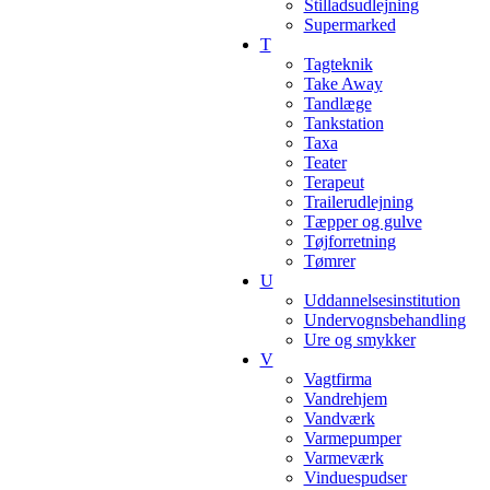
Stilladsudlejning
Supermarked
T
Tagteknik
Take Away
Tandlæge
Tankstation
Taxa
Teater
Terapeut
Trailerudlejning
Tæpper og gulve
Tøjforretning
Tømrer
U
Uddannelsesinstitution
Undervognsbehandling
Ure og smykker
V
Vagtfirma
Vandrehjem
Vandværk
Varmepumper
Varmeværk
Vinduespudser