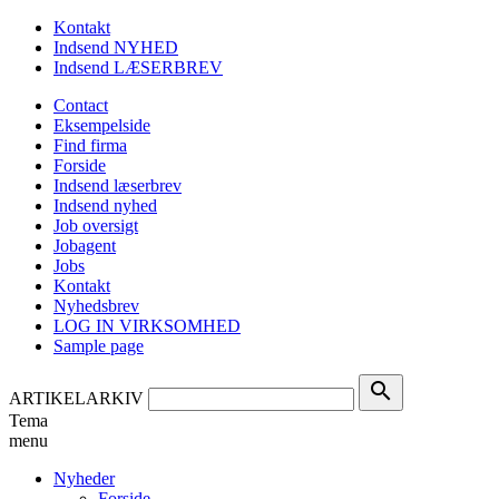
Kontakt
Indsend NYHED
Indsend LÆSERBREV
Contact
Eksempelside
Find firma
Forside
Indsend læserbrev
Indsend nyhed
Job oversigt
Jobagent
Jobs
Kontakt
Nyhedsbrev
LOG IN VIRKSOMHED
Sample page
search
ARTIKELARKIV
Tema
menu
Nyheder
Forside