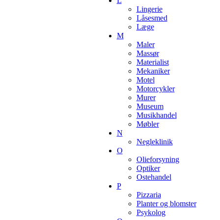
L
Lingerie
Låsesmed
Læge
M
Maler
Massør
Materialist
Mekaniker
Motel
Motorcykler
Murer
Museum
Musikhandel
Møbler
N
Negleklinik
O
Olieforsyning
Optiker
Ostehandel
P
Pizzaria
Planter og blomster
Psykolog