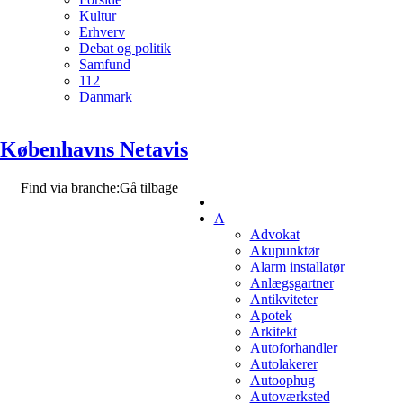
Kultur
Erhverv
Debat og politik
Samfund
112
Danmark
Københavns Netavis
Find via branche:
Gå tilbage
A
Advokat
Akupunktør
Alarm installatør
Anlægsgartner
Antikviteter
Apotek
Arkitekt
Autoforhandler
Autolakerer
Autoophug
Autoværksted