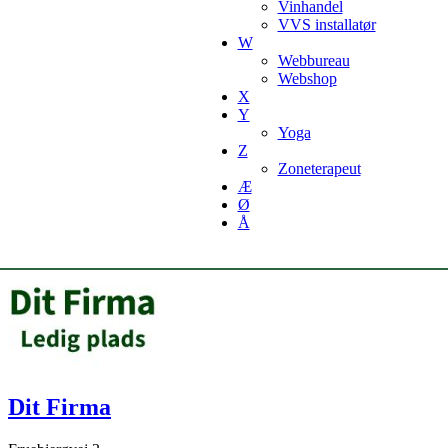
Vinhandel
VVS installatør
W
Webbureau
Webshop
X
Y
Yoga
Z
Zoneterapeut
Æ
Ø
Å
Dit Firma