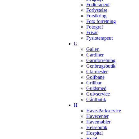
Fodterapeut
Forlystelse
Forsikring
Foto forretning
Fotograf
Frisør
Fysioterapeut
G
Galleri
Gardiner
Garnforretning
Genbrugsbutik
Glarmester
Golfbane
Grillbar
Guldsmed
Gulvservice
Gårdbutik
H
Have-Parkservice
Havecenter
Havemøbler
Helsebutik
Hospital
Hotel