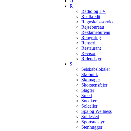
Q
R
Radio og TV
Realkredit
Regnskabsservice
Rejsebureau
Reklamebureau
Rengøring
Renseri
Restaurant
Revisor
Rideudstyr
S
Selskabslokaler
Skobutik
Skomager
Skorstensfejer
Slagter
Smed
Snedker
Solceller
Spa og Wellness
Spillested
Sportsudstyr
Stenhugger