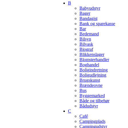
B
Babyudstyr
Bager
Bandagist
Bank og sparekasse
Bar
Bedemand
Bilsyn
Bilvask
Biograf
Blikkenslager
Blomsterhandler
Boghandel
Boligindretning
Boligudlejning
Brugskunst
Brændeovne
Bus
Byggemarked
Både og tilbehør
Bådudstyr
C
Café
Campingplads
Campingudstyr