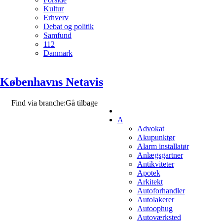
Kultur
Erhverv
Debat og politik
Samfund
112
Danmark
Københavns Netavis
Find via branche:
Gå tilbage
A
Advokat
Akupunktør
Alarm installatør
Anlægsgartner
Antikviteter
Apotek
Arkitekt
Autoforhandler
Autolakerer
Autoophug
Autoværksted