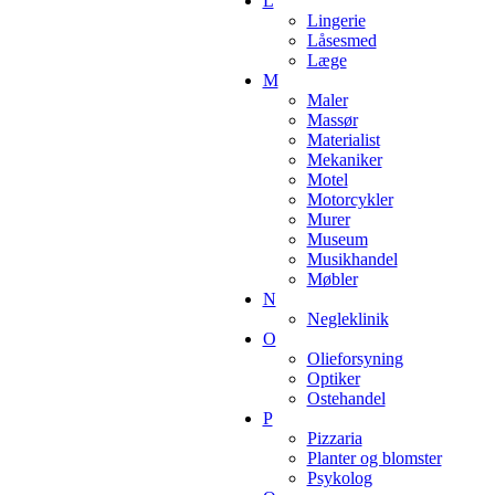
L
Lingerie
Låsesmed
Læge
M
Maler
Massør
Materialist
Mekaniker
Motel
Motorcykler
Murer
Museum
Musikhandel
Møbler
N
Negleklinik
O
Olieforsyning
Optiker
Ostehandel
P
Pizzaria
Planter og blomster
Psykolog