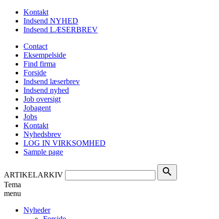
Kontakt
Indsend NYHED
Indsend LÆSERBREV
Contact
Eksempelside
Find firma
Forside
Indsend læserbrev
Indsend nyhed
Job oversigt
Jobagent
Jobs
Kontakt
Nyhedsbrev
LOG IN VIRKSOMHED
Sample page
search
ARTIKELARKIV
Tema
menu
Nyheder
Forside