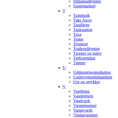
Stilladsudlejning
Supermarked
T
Tagteknik
Take Away
Tandlæge
Tankstation
Taxa
Teater
Terapeut
Trailerudlejning
Tæpper og gulve
Tøjforretning
Tømrer
U
Uddannelsesinstitution
Undervognsbehandling
Ure og smykker
V
Vagtfirma
Vandrehjem
Vandværk
Varmepumper
Varmeværk
Vinduespudser