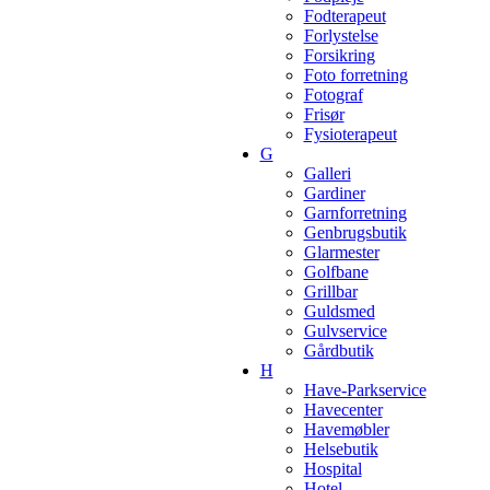
Fodterapeut
Forlystelse
Forsikring
Foto forretning
Fotograf
Frisør
Fysioterapeut
G
Galleri
Gardiner
Garnforretning
Genbrugsbutik
Glarmester
Golfbane
Grillbar
Guldsmed
Gulvservice
Gårdbutik
H
Have-Parkservice
Havecenter
Havemøbler
Helsebutik
Hospital
Hotel