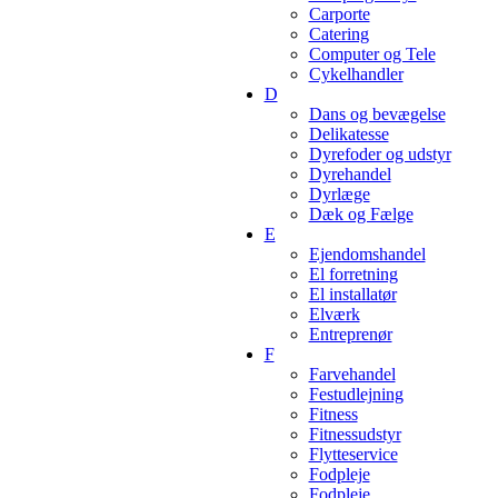
Carporte
Catering
Computer og Tele
Cykelhandler
D
Dans og bevægelse
Delikatesse
Dyrefoder og udstyr
Dyrehandel
Dyrlæge
Dæk og Fælge
E
Ejendomshandel
El forretning
El installatør
Elværk
Entreprenør
F
Farvehandel
Festudlejning
Fitness
Fitnessudstyr
Flytteservice
Fodpleje
Fodpleje