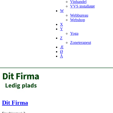
Vinhandel
VVS installatør
W
Webbureau
Webshop
X
Y
Yoga
Z
Zoneterapeut
Æ
Ø
Å
Dit Firma