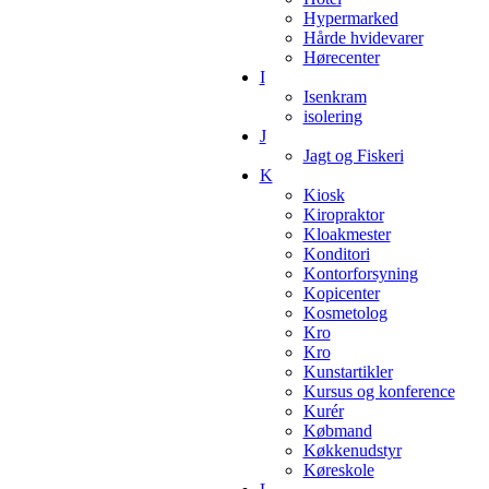
Hypermarked
Hårde hvidevarer
Hørecenter
I
Isenkram
isolering
J
Jagt og Fiskeri
K
Kiosk
Kiropraktor
Kloakmester
Konditori
Kontorforsyning
Kopicenter
Kosmetolog
Kro
Kro
Kunstartikler
Kursus og konference
Kurér
Købmand
Køkkenudstyr
Køreskole