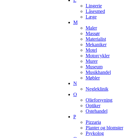
L
Lingerie
Låsesmed
Læge
M
Maler
Massør
Materialist
Mekaniker
Motel
Motorcykler
Murer
Museum
Musikhandel
Møbler
N
Negleklinik
O
Olieforsyning
Optiker
Ostehandel
P
Pizzaria
Planter og blomster
Psykolog