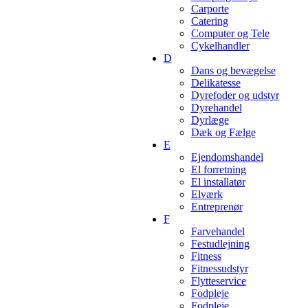
Carporte
Catering
Computer og Tele
Cykelhandler
D
Dans og bevægelse
Delikatesse
Dyrefoder og udstyr
Dyrehandel
Dyrlæge
Dæk og Fælge
E
Ejendomshandel
El forretning
El installatør
Elværk
Entreprenør
F
Farvehandel
Festudlejning
Fitness
Fitnessudstyr
Flytteservice
Fodpleje
Fodpleje