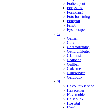
Fodterapeut
Forlystelse
Forsikring
Foto forretning
Fotograf
Frisør
Fysioterapeut
G
Galleri
Gardiner
Garnforretning
Genbrugsbutik
Glarmester
Golfbane
Grillbar
Guldsmed
Gulvservice
Gårdbutik
H
Have-Parkservice
Havecenter
Havemøbler
Helsebutik
Hospital
Hotel