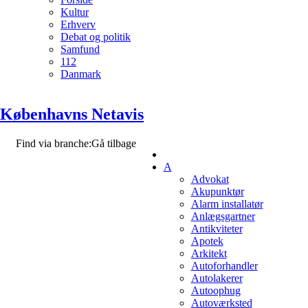
Kultur
Erhverv
Debat og politik
Samfund
112
Danmark
Københavns Netavis
Find via branche:
Gå tilbage
A
Advokat
Akupunktør
Alarm installatør
Anlægsgartner
Antikviteter
Apotek
Arkitekt
Autoforhandler
Autolakerer
Autoophug
Autoværksted