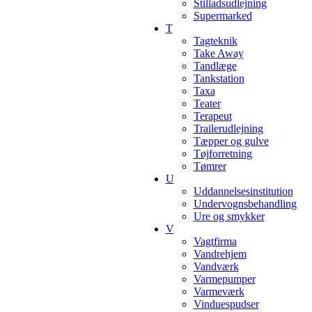
Stilladsudlejning
Supermarked
T
Tagteknik
Take Away
Tandlæge
Tankstation
Taxa
Teater
Terapeut
Trailerudlejning
Tæpper og gulve
Tøjforretning
Tømrer
U
Uddannelsesinstitution
Undervognsbehandling
Ure og smykker
V
Vagtfirma
Vandrehjem
Vandværk
Varmepumper
Varmeværk
Vinduespudser