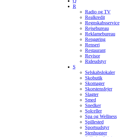
Q
R
Radio og TV
Realkredit
Regnskabsservice
Rejsebureau
Reklamebureau
Rengøring
Renseri
Restaurant
Revisor
Rideudstyr
S
Selskabslokaler
Skobutik
Skomager
Skorstensfejer
Slagter
Smed
Snedker
Solceller
Spa og Wellness
Spillested
Sportsudstyr
Stenhugger