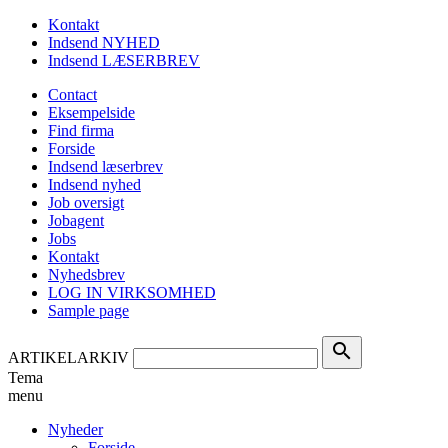
Kontakt
Indsend NYHED
Indsend LÆSERBREV
Contact
Eksempelside
Find firma
Forside
Indsend læserbrev
Indsend nyhed
Job oversigt
Jobagent
Jobs
Kontakt
Nyhedsbrev
LOG IN VIRKSOMHED
Sample page
search
ARTIKELARKIV
Tema
menu
Nyheder
Forside