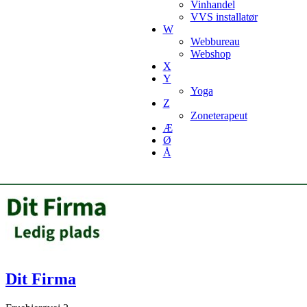
Vinhandel
VVS installatør
W
Webbureau
Webshop
X
Y
Yoga
Z
Zoneterapeut
Æ
Ø
Å
Dit Firma