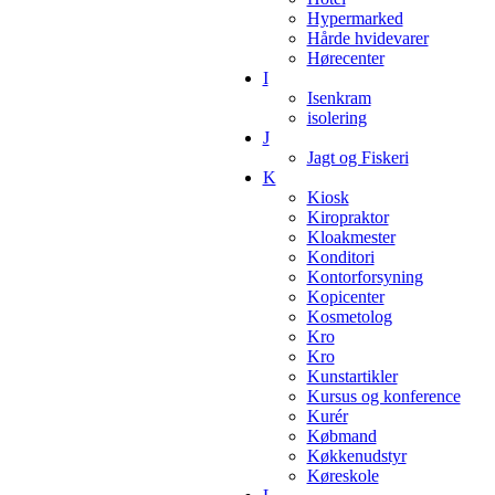
Hypermarked
Hårde hvidevarer
Hørecenter
I
Isenkram
isolering
J
Jagt og Fiskeri
K
Kiosk
Kiropraktor
Kloakmester
Konditori
Kontorforsyning
Kopicenter
Kosmetolog
Kro
Kro
Kunstartikler
Kursus og konference
Kurér
Købmand
Køkkenudstyr
Køreskole