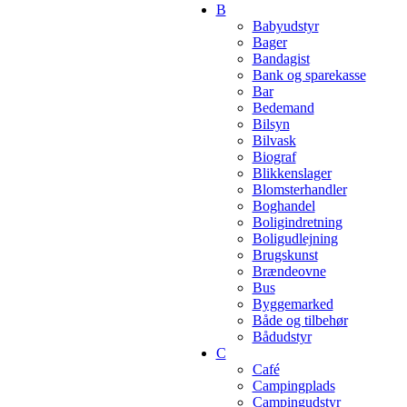
B
Babyudstyr
Bager
Bandagist
Bank og sparekasse
Bar
Bedemand
Bilsyn
Bilvask
Biograf
Blikkenslager
Blomsterhandler
Boghandel
Boligindretning
Boligudlejning
Brugskunst
Brændeovne
Bus
Byggemarked
Både og tilbehør
Bådudstyr
C
Café
Campingplads
Campingudstyr