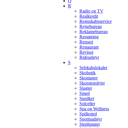
Q
R
Radio og TV
Realkredit
Regnskabsservice
Rejsebureau
Reklamebureau
Rengøring
Renseri
Restaurant
Revisor
Rideudstyr
S
Selskabslokaler
Skobutik
Skomager
Skorstensfejer
Slagter
Smed
Snedker
Solceller
Spa og Wellness
Spillested
Sportsudstyr
Stenhugger