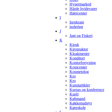
Hypermarked
Hårde hvidevarer
Hørecenter
I
Isenkram
isolering
J
Jagt og Fiskeri
K
Kiosk
Kiropraktor
Kloakmester
Konditori
Kontorforsyning
Kopicenter
Kosmetolog
Kro
Kro
Kunstartikler
Kursus og konference
Kurér
Købmand
Køkkenudstyr
Køreskole