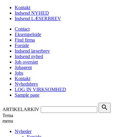
Kontakt
Indsend NYHED
Indsend LÆSERBREV
Contact
Eksempelside
Find firma
Forside
Indsend læserbrev
Indsend nyhed
Job oversigt
Jobagent
Jobs
Kontakt
Nyhedsbrev
LOG IN VIRKSOMHED
Sample page
search
ARTIKELARKIV
Tema
menu
Nyheder
Forside