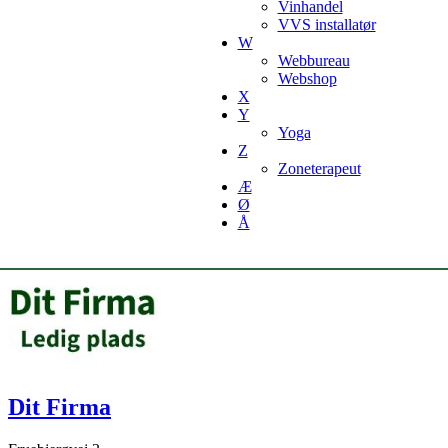
Vinhandel
VVS installatør
W
Webbureau
Webshop
X
Y
Yoga
Z
Zoneterapeut
Æ
Ø
Å
Dit Firma