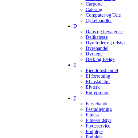
Carporte
Catering
Computer og Tele
Cykelhandler
D
Dans og bevægelse
Delikatesse
Dyrefoder og udstyr
Dyrehandel
Dyrlæge
Dæk og Fælge
E
Ejendomshandel
El forretning
El installatør
Elværk
Entreprenør
F
Farvehandel
Festudlejning
Fitness
Fitnessudstyr
Flytteservice
Fodpleje
Fodpleje