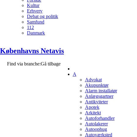
Kultur
Erhverv
Debat og politik
Samfund
112
Danmark
Københavns Netavis
Find via branche:
Gå tilbage
A
Advokat
Akupunktør
Alarm installatør
Anlægsgartner
Antikviteter
Apotek
Arkitekt
Autoforhandler
Autolakerer
Autoophug
Autoværksted