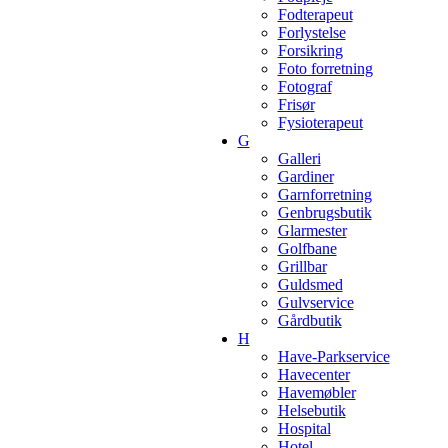
Fodterapeut
Forlystelse
Forsikring
Foto forretning
Fotograf
Frisør
Fysioterapeut
G
Galleri
Gardiner
Garnforretning
Genbrugsbutik
Glarmester
Golfbane
Grillbar
Guldsmed
Gulvservice
Gårdbutik
H
Have-Parkservice
Havecenter
Havemøbler
Helsebutik
Hospital
Hotel