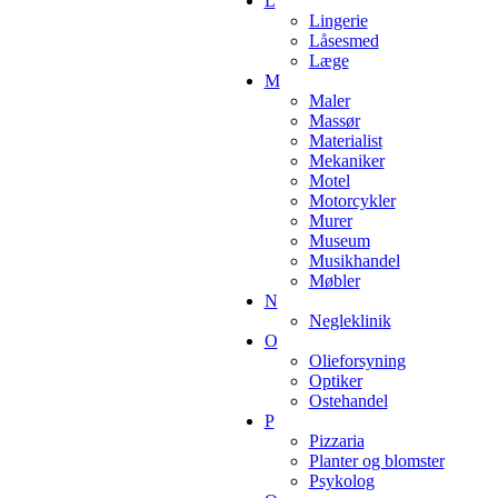
L
Lingerie
Låsesmed
Læge
M
Maler
Massør
Materialist
Mekaniker
Motel
Motorcykler
Murer
Museum
Musikhandel
Møbler
N
Negleklinik
O
Olieforsyning
Optiker
Ostehandel
P
Pizzaria
Planter og blomster
Psykolog