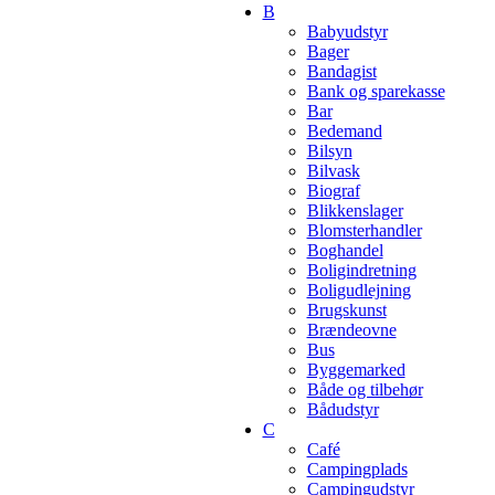
B
Babyudstyr
Bager
Bandagist
Bank og sparekasse
Bar
Bedemand
Bilsyn
Bilvask
Biograf
Blikkenslager
Blomsterhandler
Boghandel
Boligindretning
Boligudlejning
Brugskunst
Brændeovne
Bus
Byggemarked
Både og tilbehør
Bådudstyr
C
Café
Campingplads
Campingudstyr