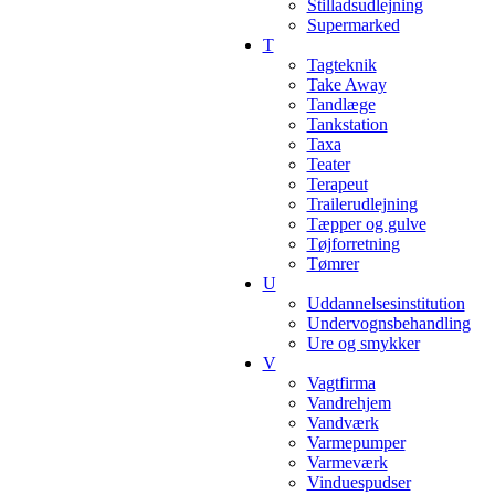
Stilladsudlejning
Supermarked
T
Tagteknik
Take Away
Tandlæge
Tankstation
Taxa
Teater
Terapeut
Trailerudlejning
Tæpper og gulve
Tøjforretning
Tømrer
U
Uddannelsesinstitution
Undervognsbehandling
Ure og smykker
V
Vagtfirma
Vandrehjem
Vandværk
Varmepumper
Varmeværk
Vinduespudser