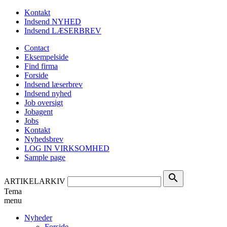
Kontakt
Indsend NYHED
Indsend LÆSERBREV
Contact
Eksempelside
Find firma
Forside
Indsend læserbrev
Indsend nyhed
Job oversigt
Jobagent
Jobs
Kontakt
Nyhedsbrev
LOG IN VIRKSOMHED
Sample page
search
ARTIKELARKIV
Tema
menu
Nyheder
Forside