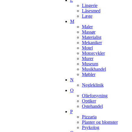
L
Lingerie
Låsesmed
Læge
M
Maler
Massør
Materialist
Mekaniker
Motel
Motorcykler
Murer
Museum
Musikhandel
Møbler
N
Negleklinik
O
Olieforsyning
Optiker
Ostehandel
P
Pizzaria
Planter og blomster
Psykolog