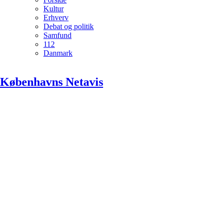
Kultur
Erhverv
Debat og politik
Samfund
112
Danmark
Københavns Netavis