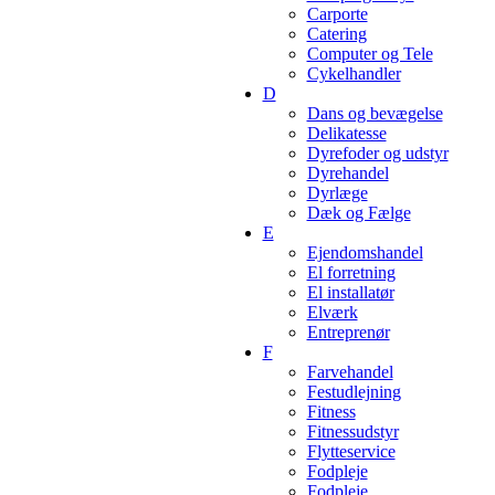
Carporte
Catering
Computer og Tele
Cykelhandler
D
Dans og bevægelse
Delikatesse
Dyrefoder og udstyr
Dyrehandel
Dyrlæge
Dæk og Fælge
E
Ejendomshandel
El forretning
El installatør
Elværk
Entreprenør
F
Farvehandel
Festudlejning
Fitness
Fitnessudstyr
Flytteservice
Fodpleje
Fodpleje