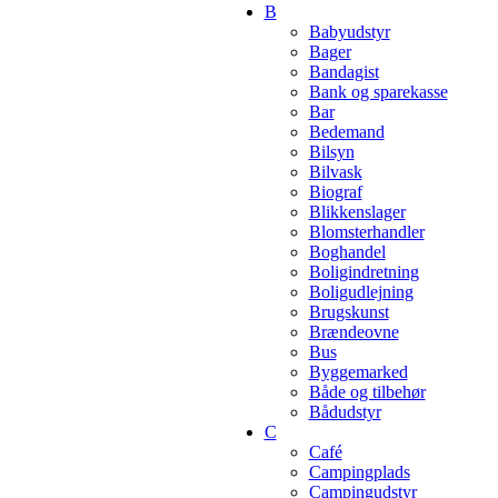
B
Babyudstyr
Bager
Bandagist
Bank og sparekasse
Bar
Bedemand
Bilsyn
Bilvask
Biograf
Blikkenslager
Blomsterhandler
Boghandel
Boligindretning
Boligudlejning
Brugskunst
Brændeovne
Bus
Byggemarked
Både og tilbehør
Bådudstyr
C
Café
Campingplads
Campingudstyr