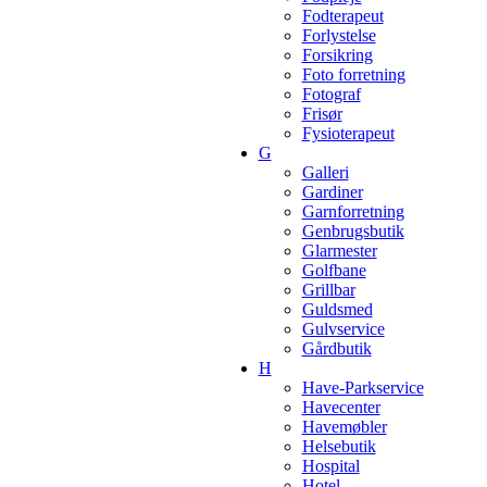
Fodterapeut
Forlystelse
Forsikring
Foto forretning
Fotograf
Frisør
Fysioterapeut
G
Galleri
Gardiner
Garnforretning
Genbrugsbutik
Glarmester
Golfbane
Grillbar
Guldsmed
Gulvservice
Gårdbutik
H
Have-Parkservice
Havecenter
Havemøbler
Helsebutik
Hospital
Hotel