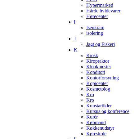
Hypermarked
Hårde hvidevarer
Hørecenter
I
Isenkram
isolering
J
Jagt og Fiskeri
K
Kiosk
Kiropraktor
Kloakmester
Konditori
Kontorforsyning
Kopicenter
Kosmetolog
Kro
Kro
Kunstartikler
Kursus og konference
Kurér
Købmand
Køkkenudstyr
Køreskole