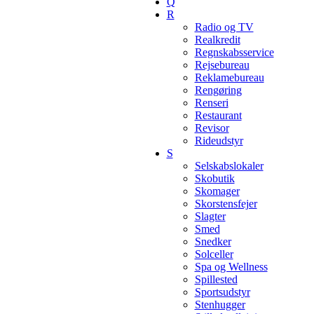
Q
R
Radio og TV
Realkredit
Regnskabsservice
Rejsebureau
Reklamebureau
Rengøring
Renseri
Restaurant
Revisor
Rideudstyr
S
Selskabslokaler
Skobutik
Skomager
Skorstensfejer
Slagter
Smed
Snedker
Solceller
Spa og Wellness
Spillested
Sportsudstyr
Stenhugger