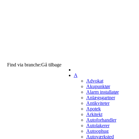
Find via branche:
Gå tilbage
A
Advokat
Akupunktør
Alarm installatør
Anlægsgartner
Antikviteter
Apotek
Arkitekt
Autoforhandler
Autolakerer
Autoophug
Autoværksted