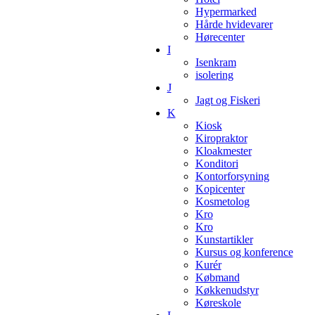
Hypermarked
Hårde hvidevarer
Hørecenter
I
Isenkram
isolering
J
Jagt og Fiskeri
K
Kiosk
Kiropraktor
Kloakmester
Konditori
Kontorforsyning
Kopicenter
Kosmetolog
Kro
Kro
Kunstartikler
Kursus og konference
Kurér
Købmand
Køkkenudstyr
Køreskole