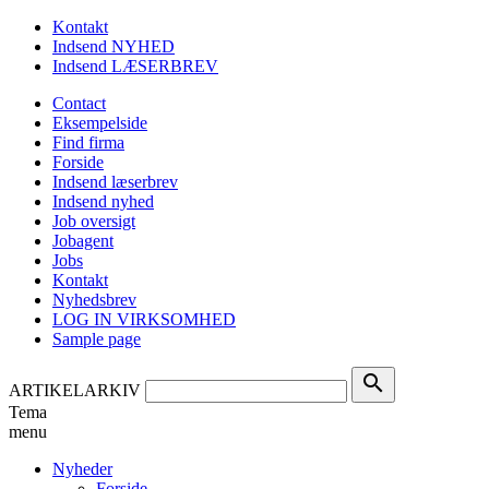
Kontakt
Indsend NYHED
Indsend LÆSERBREV
Contact
Eksempelside
Find firma
Forside
Indsend læserbrev
Indsend nyhed
Job oversigt
Jobagent
Jobs
Kontakt
Nyhedsbrev
LOG IN VIRKSOMHED
Sample page
search
ARTIKELARKIV
Tema
menu
Nyheder
Forside