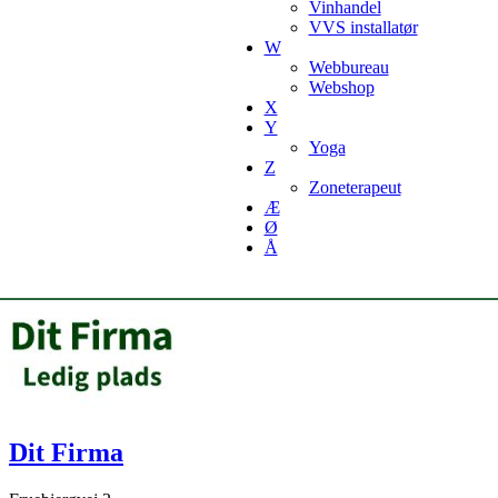
Vinhandel
VVS installatør
W
Webbureau
Webshop
X
Y
Yoga
Z
Zoneterapeut
Æ
Ø
Å
Dit Firma