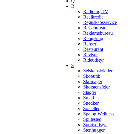
Q
R
Radio og TV
Realkredit
Regnskabsservice
Rejsebureau
Reklamebureau
Rengøring
Renseri
Restaurant
Revisor
Rideudstyr
S
Selskabslokaler
Skobutik
Skomager
Skorstensfejer
Slagter
Smed
Snedker
Solceller
Spa og Wellness
Spillested
Sportsudstyr
Stenhugger