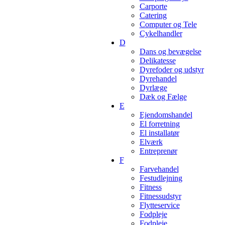
Carporte
Catering
Computer og Tele
Cykelhandler
D
Dans og bevægelse
Delikatesse
Dyrefoder og udstyr
Dyrehandel
Dyrlæge
Dæk og Fælge
E
Ejendomshandel
El forretning
El installatør
Elværk
Entreprenør
F
Farvehandel
Festudlejning
Fitness
Fitnessudstyr
Flytteservice
Fodpleje
Fodpleje