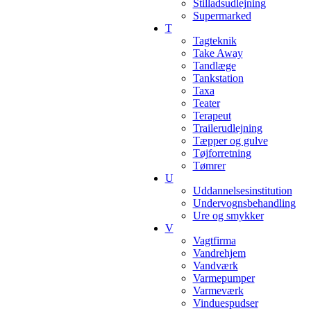
Stilladsudlejning
Supermarked
T
Tagteknik
Take Away
Tandlæge
Tankstation
Taxa
Teater
Terapeut
Trailerudlejning
Tæpper og gulve
Tøjforretning
Tømrer
U
Uddannelsesinstitution
Undervognsbehandling
Ure og smykker
V
Vagtfirma
Vandrehjem
Vandværk
Varmepumper
Varmeværk
Vinduespudser