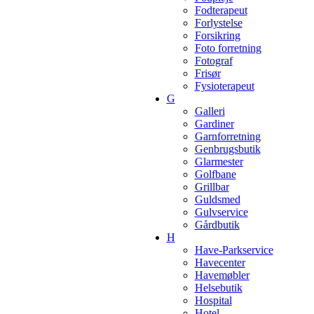
Fodterapeut
Forlystelse
Forsikring
Foto forretning
Fotograf
Frisør
Fysioterapeut
G
Galleri
Gardiner
Garnforretning
Genbrugsbutik
Glarmester
Golfbane
Grillbar
Guldsmed
Gulvservice
Gårdbutik
H
Have-Parkservice
Havecenter
Havemøbler
Helsebutik
Hospital
Hotel