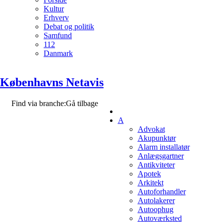
Kultur
Erhverv
Debat og politik
Samfund
112
Danmark
Københavns Netavis
Find via branche:
Gå tilbage
A
Advokat
Akupunktør
Alarm installatør
Anlægsgartner
Antikviteter
Apotek
Arkitekt
Autoforhandler
Autolakerer
Autoophug
Autoværksted