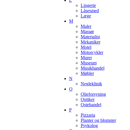
L
Lingerie
Låsesmed
Læge
M
Maler
Massør
Materialist
Mekaniker
Motel
Motorcykler
Murer
Museum
Musikhandel
Møbler
N
Negleklinik
O
Olieforsyning
Optiker
Ostehandel
P
Pizzaria
Planter og blomster
Psykolog