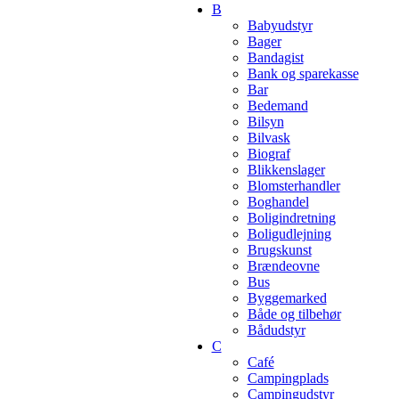
B
Babyudstyr
Bager
Bandagist
Bank og sparekasse
Bar
Bedemand
Bilsyn
Bilvask
Biograf
Blikkenslager
Blomsterhandler
Boghandel
Boligindretning
Boligudlejning
Brugskunst
Brændeovne
Bus
Byggemarked
Både og tilbehør
Bådudstyr
C
Café
Campingplads
Campingudstyr