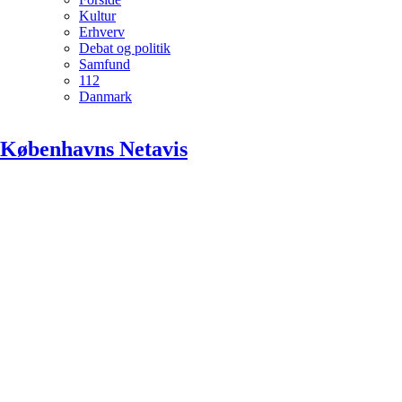
Kultur
Erhverv
Debat og politik
Samfund
112
Danmark
Københavns Netavis