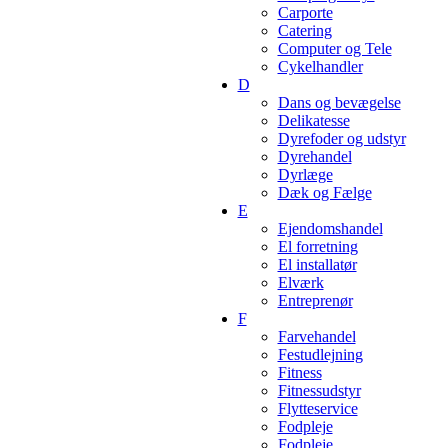
Carporte
Catering
Computer og Tele
Cykelhandler
D
Dans og bevægelse
Delikatesse
Dyrefoder og udstyr
Dyrehandel
Dyrlæge
Dæk og Fælge
E
Ejendomshandel
El forretning
El installatør
Elværk
Entreprenør
F
Farvehandel
Festudlejning
Fitness
Fitnessudstyr
Flytteservice
Fodpleje
Fodpleje