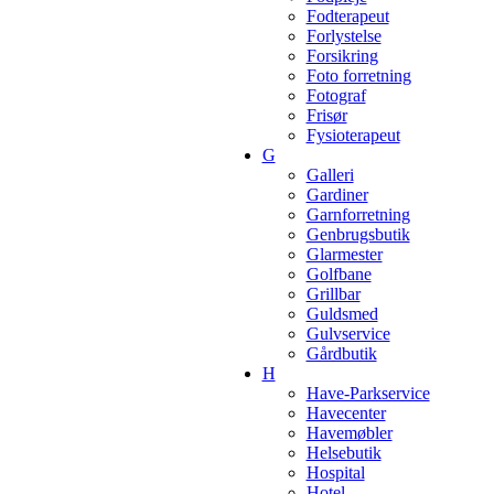
Fodterapeut
Forlystelse
Forsikring
Foto forretning
Fotograf
Frisør
Fysioterapeut
G
Galleri
Gardiner
Garnforretning
Genbrugsbutik
Glarmester
Golfbane
Grillbar
Guldsmed
Gulvservice
Gårdbutik
H
Have-Parkservice
Havecenter
Havemøbler
Helsebutik
Hospital
Hotel