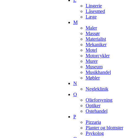
L
Lingerie
Låsesmed
Læge
M
Maler
Massør
Materialist
Mekaniker
Motel
Motorcykler
Murer
Museum
Musikhandel
Møbler
N
Negleklinik
O
Olieforsyning
Optiker
Ostehandel
P
Pizzaria
Planter og blomster
Psykolog