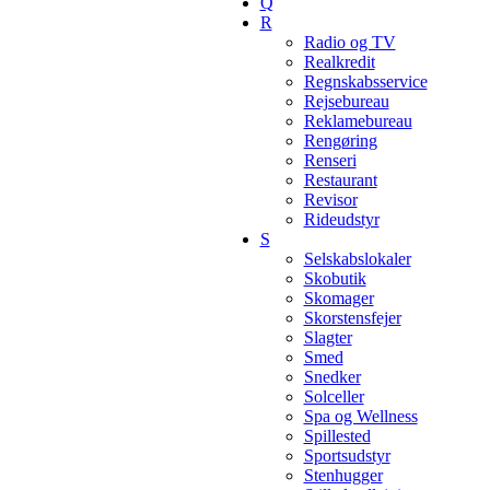
Q
R
Radio og TV
Realkredit
Regnskabsservice
Rejsebureau
Reklamebureau
Rengøring
Renseri
Restaurant
Revisor
Rideudstyr
S
Selskabslokaler
Skobutik
Skomager
Skorstensfejer
Slagter
Smed
Snedker
Solceller
Spa og Wellness
Spillested
Sportsudstyr
Stenhugger