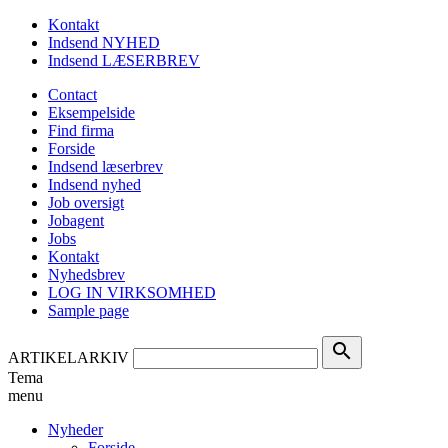
Kontakt
Indsend NYHED
Indsend LÆSERBREV
Contact
Eksempelside
Find firma
Forside
Indsend læserbrev
Indsend nyhed
Job oversigt
Jobagent
Jobs
Kontakt
Nyhedsbrev
LOG IN VIRKSOMHED
Sample page
search
ARTIKELARKIV
Tema
menu
Nyheder
Forside