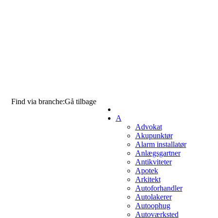
Find via branche:
Gå tilbage
A
Advokat
Akupunktør
Alarm installatør
Anlægsgartner
Antikviteter
Apotek
Arkitekt
Autoforhandler
Autolakerer
Autoophug
Autoværksted