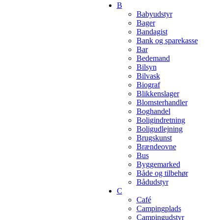
B
Babyudstyr
Bager
Bandagist
Bank og sparekasse
Bar
Bedemand
Bilsyn
Bilvask
Biograf
Blikkenslager
Blomsterhandler
Boghandel
Boligindretning
Boligudlejning
Brugskunst
Brændeovne
Bus
Byggemarked
Både og tilbehør
Bådudstyr
C
Café
Campingplads
Campingudstyr