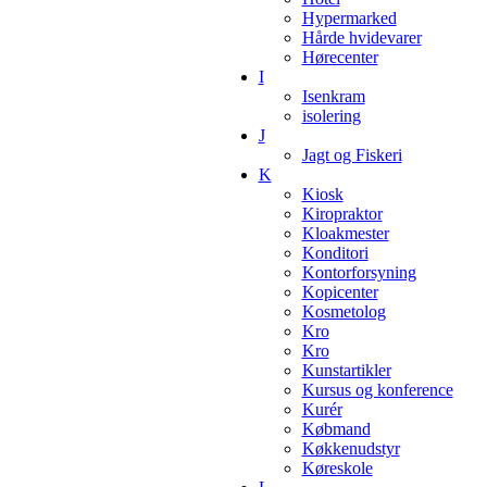
Hypermarked
Hårde hvidevarer
Hørecenter
I
Isenkram
isolering
J
Jagt og Fiskeri
K
Kiosk
Kiropraktor
Kloakmester
Konditori
Kontorforsyning
Kopicenter
Kosmetolog
Kro
Kro
Kunstartikler
Kursus og konference
Kurér
Købmand
Køkkenudstyr
Køreskole