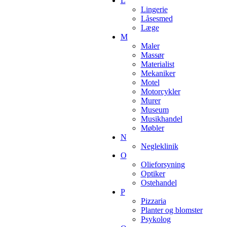
L
Lingerie
Låsesmed
Læge
M
Maler
Massør
Materialist
Mekaniker
Motel
Motorcykler
Murer
Museum
Musikhandel
Møbler
N
Negleklinik
O
Olieforsyning
Optiker
Ostehandel
P
Pizzaria
Planter og blomster
Psykolog