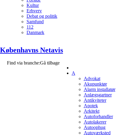
Kultur
Erhverv
Debat og politik
Samfund
112
Danmark
Københavns Netavis
Find via branche:
Gå tilbage
A
Advokat
Akupunktør
Alarm installatør
Anlægsgartner
Antikviteter
Apotek
Arkitekt
Autoforhandler
Autolakerer
Autoophug
Autoværksted