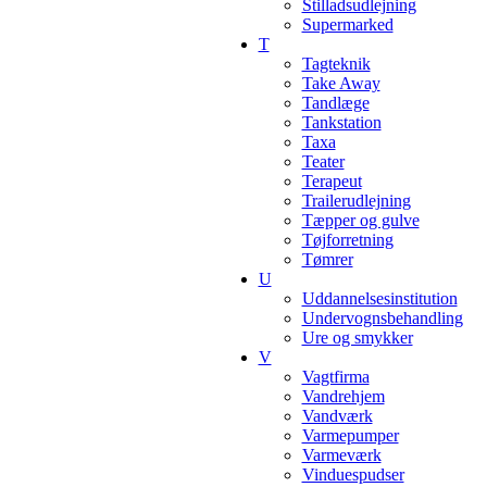
Stilladsudlejning
Supermarked
T
Tagteknik
Take Away
Tandlæge
Tankstation
Taxa
Teater
Terapeut
Trailerudlejning
Tæpper og gulve
Tøjforretning
Tømrer
U
Uddannelsesinstitution
Undervognsbehandling
Ure og smykker
V
Vagtfirma
Vandrehjem
Vandværk
Varmepumper
Varmeværk
Vinduespudser