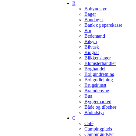
B
Babyudstyr
Bager
Bandagist
Bank og sparekasse
Bar
Bedemand
Bilsyn
Bilvask
Biograf
Blikkenslager
Blomsterhandler
Boghandel
Boligindretning
Boligudlejning
Brugskunst
Brændeovne
Bus
Byggemarked
Både og tilbehør
Bådudstyr
C
Café
Campingplads
Campingudstyr