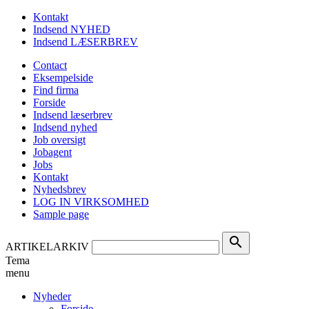
Kontakt
Indsend NYHED
Indsend LÆSERBREV
Contact
Eksempelside
Find firma
Forside
Indsend læserbrev
Indsend nyhed
Job oversigt
Jobagent
Jobs
Kontakt
Nyhedsbrev
LOG IN VIRKSOMHED
Sample page
search
ARTIKELARKIV
Tema
menu
Nyheder
Forside