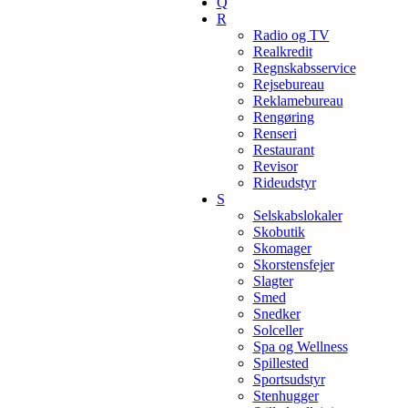
Q
R
Radio og TV
Realkredit
Regnskabsservice
Rejsebureau
Reklamebureau
Rengøring
Renseri
Restaurant
Revisor
Rideudstyr
S
Selskabslokaler
Skobutik
Skomager
Skorstensfejer
Slagter
Smed
Snedker
Solceller
Spa og Wellness
Spillested
Sportsudstyr
Stenhugger