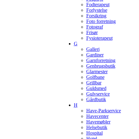
Fodterapeut
Forlystelse
Forsikring
Foto forretning
Fotograf
Frisør
Fysioterapeut
G
Galleri
Gardiner
Garnforretning
Genbrugsbutik
Glarmester
Golfbane
Grillbar
Guldsmed
Gulvservice
Gårdbutik
H
Have-Parkservice
Havecenter
Havemøbler
Helsebutik
Hospital
Hotel