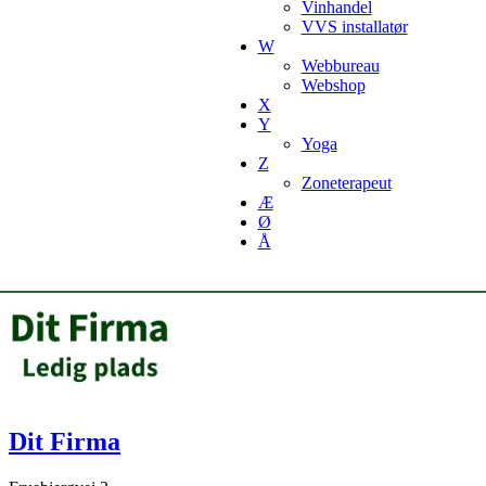
Vinhandel
VVS installatør
W
Webbureau
Webshop
X
Y
Yoga
Z
Zoneterapeut
Æ
Ø
Å
Dit Firma