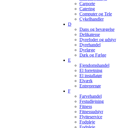
Carporte
Catering
Computer og Tele
Cykelhandler
D
Dans og bevægelse
Delikatesse
Dyrefoder og udstyr
Dyrehandel
Dyrlæge
Dæk og Fælge
E
Ejendomshandel
El forretning
El installatør
Elværk
Entreprenør
F
Farvehandel
Festudlejning
Fitness
Fitnessudstyr
Flytteservice
Fodpleje
Fodpleje